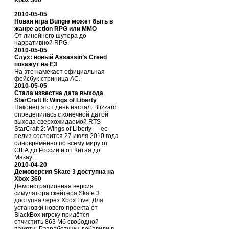
Xbox 360
2010-05-05
Новая игра Bungie может быть в
жанре action RPG или MMO
От линейного шутера до
нарративной RPG.
2010-05-05
Слух: новый Assassin’s Creed
покажут на E3
На это намекает официальная
фейсбук-стриница AC.
2010-05-05
Стала известна дата выхода
StarCraft II: Wings of Liberty
Наконец этот день настал. Blizzard
определилась с конечной датой
выхода сверхожидаемой RTS
StarCraft 2: Wings of Liberty — ее
релиз состоится 27 июля 2010 года
одновременно по всему миру от
США до России и от Китая до
Макау.
2010-04-20
Демоверсия Skate 3 доступна на
Xbox 360
Демонстрационная версия
симулятора скейтера Skate 3
доступна через Xbox Live. Для
установки нового проекта от
BlackBox игроку придётся
отчистить 863 Мб свободной