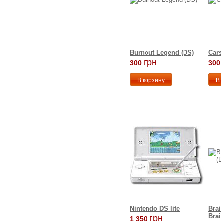
Burnout Legend (DS)
Cars
грн
300
300
Nintendo DS lite
Brai
Brai
грн
1 350