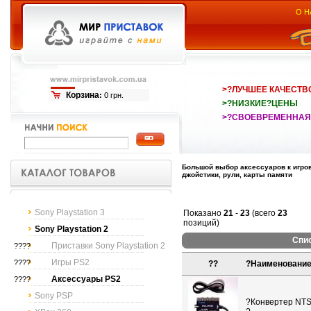
О Н
>?ЛУЧШЕЕ КАЧЕСТВ
Корзина
:
0 грн.
>?НИЗКИЕ?ЦЕНЫ
>?СВОЕВРЕМЕННАЯ
Большой выбор аксессуаров к игров
джойстики, рули, карты памяти
Sony Playstation 3
Показано
21
-
23
(всего
23
позиций)
Sony Playstation 2
Спис
Приставки Sony Playstation 2
????
Игры PS2
????
??
?
Наименовани
Аксессуары PS2
????
Sony PSP
?
Конвертер NT