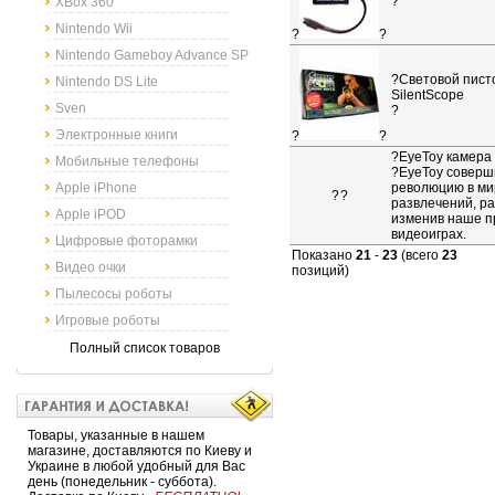
?
XBox 360
Nintendo Wii
?
?
Nintendo Gameboy Advance SP
?
Световой пист
Nintendo DS Lite
SilentScope
Sven
?
Электронные книги
?
?
?
EyeToy камера
Мобильные телефоны
?EyeToy совер
Apple iPhone
революцию в ми
?
?
развлечений, ра
Apple iPOD
изменив наше п
видеоиграх.
Цифровые фоторамки
Показано
21
-
23
(всего
23
Видео очки
позиций)
Пылесосы роботы
Игровые роботы
Полный список товаров
Товары, указанные в нашем
магазине, доставляются по Киеву и
Украине в любой удобный для Вас
день (понедельник - суббота).