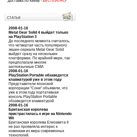
Доставка по Киеву -
БЕСПЛАТНО!
2008-01-16
Metal Gear Solid 4 выйдет только
на PlayStation 3
До последнего момента считалось,
что четвертая часть популярного
экшен-сериала Metal Gear Solid
выйдет сразу на нескольких
платформах. По крайней мере, так
предполагали многие
англоязычные СМИ.
2008-01-16
PlayStation Portable обзаведется
клавиатурой уже в этом году
Представители японской
корпорации "Сони" объявили, что
уже в этом году портативная
консоль PlayStation Portable
обзаведется клавиатурой.
2008-01-16
Британская королева
пристрастилась к игре на Nintendo
Wii
Британская королева Елизавета II
не раз проявляла интерес к
новинкам из мира современных
технологий.