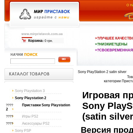
О Н
>?ЛУЧШЕЕ КАЧЕСТВ
Корзина
:
0 грн.
>?НИЗКИЕ?ЦЕНЫ
>?СВОЕВРЕМЕННАЯ
Sony PlayStation 2 satin silver
Тов
категории Приста
Sony Playstation 3
Игровая п
Sony Playstation 2
Sony PlayS
Приставки Sony Playstation
????
2
(satin silver
Игры PS2
????
Аксессуары PS2
????
Версия прод
Sony PSP