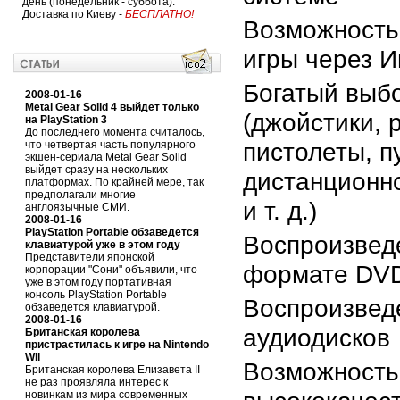
день (понедельник - суббота).
Доставка по Киеву -
БЕСПЛАТНО!
Возможность
игры через И
Богатый выб
2008-01-16
Metal Gear Solid 4 выйдет только
(джойстики, 
на PlayStation 3
До последнего момента считалось,
пистолеты, п
что четвертая часть популярного
экшен-сериала Metal Gear Solid
выйдет сразу на нескольких
дистанционн
платформах. По крайней мере, так
предполагали многие
и т. д.)
англоязычные СМИ.
2008-01-16
PlayStation Portable обзаведется
Воспроизвед
клавиатурой уже в этом году
Представители японской
формате DV
корпорации "Сони" объявили, что
уже в этом году портативная
консоль PlayStation Portable
Воспроизвед
обзаведется клавиатурой.
2008-01-16
аудиодисков
Британская королева
пристрастилась к игре на Nintendo
Wii
Возможность
Британская королева Елизавета II
не раз проявляла интерес к
новинкам из мира современных