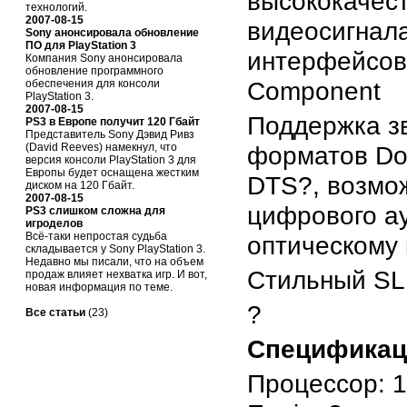
высококачес
технологий.
2007-08-15
видеосигнал
Sony анонсировала обновление
ПО для PlayStation 3
интерфейсо
Компания Sony анонсировала
обновление программного
Component
обеспечения для консоли
PlayStation 3.
2007-08-15
Поддержка з
PS3 в Европе получит 120 Гбайт
Представитель Sony Дэвид Ривз
(David Reeves) намекнул, что
форматов Dolb
версия консоли PlayStation 3 для
Европы будет оснащена жестким
DTS?, возмо
диском на 120 Гбайт.
2007-08-15
цифрового а
PS3 слишком сложна для
игроделов
Всё-таки непростая судьба
оптическому
складывается у Sony PlayStation 3.
Недавно мы писали, что на объем
Стильный SL
продаж влияет нехватка игр. И вот,
новая информация по теме.
?
Все статьи
(23)
Спецификац
Процессор: 1