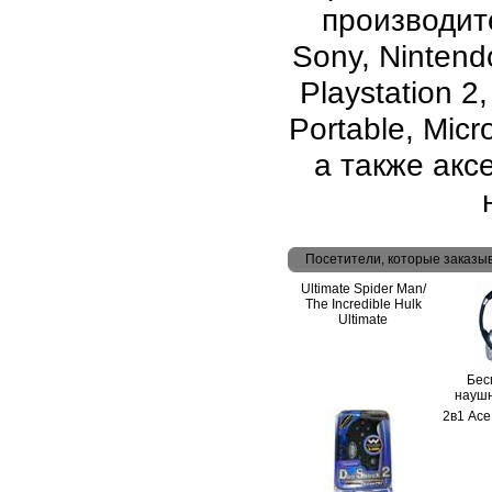
производите
Sony, Nintend
Playstation 2
Portable, Micr
а также аксе
Посетители, которые заказы
Ultimate Spider Man/
The Incredible Hulk
Ultimate
Бес
наушн
2в1 Ace