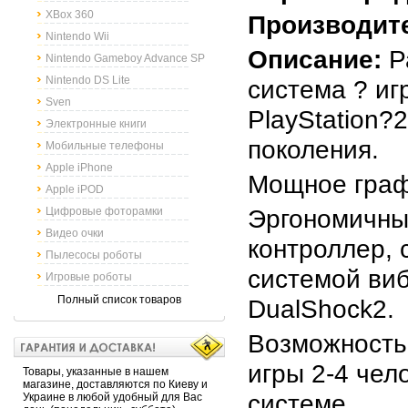
XBox 360
Производит
Nintendo Wii
Описание:
Р
Nintendo Gameboy Advance SP
Nintendo DS Lite
система ? иг
Sven
PlayStation?
Электронные книги
поколения.
Мобильные телефоны
Apple iPhone
Мощное граф
Apple iPOD
Эргономичны
Цифровые фоторамки
Видео очки
контроллер,
Пылесосы роботы
системой ви
Игровые роботы
Полный список товаров
DualShock2.
Возможность
игры 2-4 чел
Товары, указанные в нашем
магазине, доставляются по Киеву и
системе
Украине в любой удобный для Вас