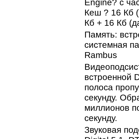
Engine? с ча
Кеш ? 16 Кб (
Кб + 16 Кб (д
Память: вст
системная па
Rambus
Видеоподсис
встроенной 
полоса пропу
секунду. Обр
миллионов п
секунду.
Звуковая под