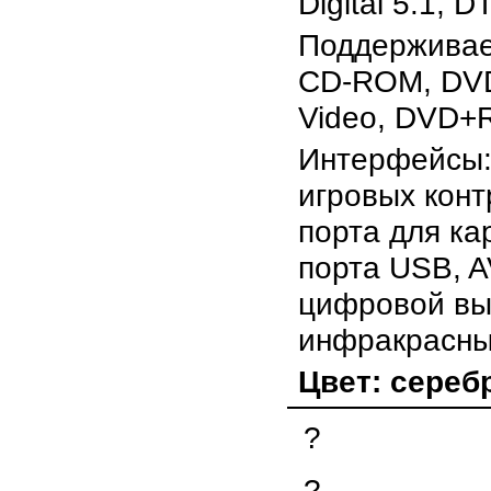
Digital 5.1, D
Поддержива
CD-ROM, DV
Video, DVD+
Интерфейсы:
игровых конт
порта для ка
порта USB, A
цифровой вы
инфракрасны
Цвет: сереб
?
?