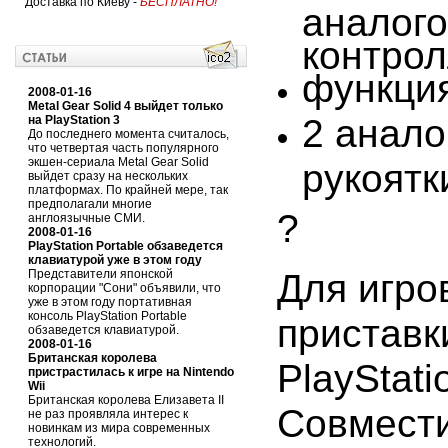
Доставка по Киеву -
БЕСПЛАТНО!
аналог
контрол
функци
2008-01-16
Metal Gear Solid 4 выйдет только
2 анало
на PlayStation 3
До последнего момента считалось,
что четвертая часть популярного
экшен-сериала Metal Gear Solid
рукоятк
выйдет сразу на нескольких
платформах. По крайней мере, так
предполагали многие
?
англоязычные СМИ.
2008-01-16
PlayStation Portable обзаведется
клавиатурой уже в этом году
Для игро
Представители японской
корпорации "Сони" объявили, что
уже в этом году портативная
консоль PlayStation Portable
приставк
обзаведется клавиатурой.
2008-01-16
Британская королева
PlayStati
пристрастилась к игре на Nintendo
Wii
Британская королева Елизавета II
Совмест
не раз проявляла интерес к
новинкам из мира современных
технологий.