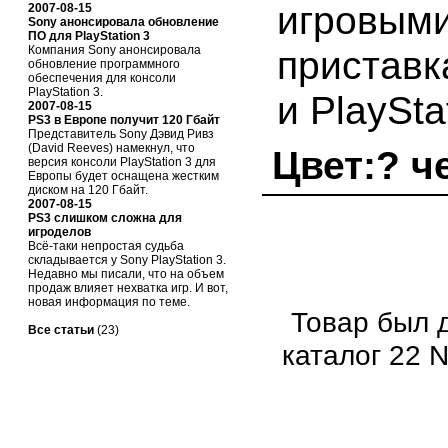
игровым
2007-08-15
Sony анонсировала обновление
ПО для PlayStation 3
Компания Sony анонсировала
пристав
обновление программного
обеспечения для консоли
PlayStation 3.
и PlaySta
2007-08-15
PS3 в Европе получит 120 Гбайт
Представитель Sony Дэвид Ривз
(David Reeves) намекнул, что
Цвет:?
ч
версия консоли PlayStation 3 для
Европы будет оснащена жестким
диском на 120 Гбайт.
2007-08-15
PS3 слишком сложна для
игроделов
Всё-таки непростая судьба
складывается у Sony PlayStation 3.
Недавно мы писали, что на объем
продаж влияет нехватка игр. И вот,
новая информация по теме.
Товар был 
Все статьи
(23)
каталог 22 N