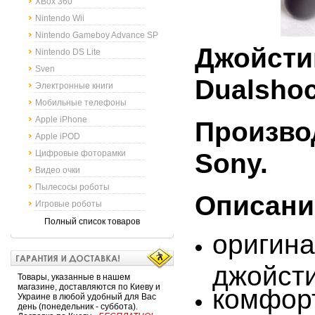
XBox 360
Nintendo Wii
Nintendo Gameboy Advance SP
Джойсти
Nintendo DS Lite
Sven
Dualshoc
Электронные книги
Мобильные телефоны
Apple iPhone
Произво
Apple iPOD
Sony.
Цифровые фоторамки
Видео очки
Пылесосы роботы
Описани
Игровые роботы
Полный список товаров
оригин
джойст
Товары, указанные в нашем
магазине, доставляются по Киеву и
комфор
Украине в любой удобный для Вас
день (понедельник - суббота).