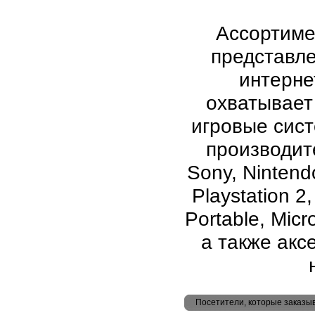
Ассортиме
представл
интерне
охватывает
игровые сис
производите
Sony, Nintend
Playstation 2
Portable, Micr
а также аксе
Посетители, которые заказы