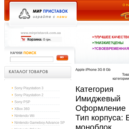
О Н
>?ЛУЧШЕЕ КАЧЕСТВ
Корзина
:
0 грн.
>?НИЗКИЕ?ЦЕНЫ
>?СВОЕВРЕМЕННАЯ
Apple iPhone 3G 8 Gb
Това
категории
Категория
Sony Playstation 3
Sony Playstation 2
Имиджевый
Sony PSP
Оформление
XBox 360
Тип корпуса:
Nintendo Wii
Nintendo Gameboy Advance SP
моноблок.