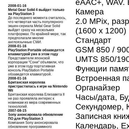
eAAC+, WAV. 
2008-01-16
Камера
Metal Gear Solid 4 выйдет только
на PlayStation 3
До последнего момента считалось,
2.0 MPix, ра
что четвертая часть популярного
экшен-сериала Metal Gear Solid
(1600 x 1200)
выйдет сразу на нескольких
платформах. По крайней мере, так
Стандарт
предполагали многие
англоязычные СМИ.
2008-01-16
GSM 850 / 900
PlayStation Portable обзаведется
клавиатурой уже в этом году
UMTS 850/19
Представители японской
корпорации "Сони" объявили, что
Функции памя
уже в этом году портативная
консоль PlayStation Portable
обзаведется клавиатурой.
Встроенная п
2008-01-16
Британская королева
Органайзер
пристрастилась к игре на Nintendo
Wii
Британская королева Елизавета II
Часы/дата, Бу
не раз проявляла интерес к
новинкам из мира современных
Секундомер, 
технологий.
2007-08-15
Записная кни
Sony анонсировала обновление
ПО для PlayStation 3
Компания Sony анонсировала
Календарь, Ex
обновление программного