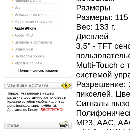
Nintendo DS Lite
Размеры
Sven
Электронные книги
Размеры: 115 
Мобильные телефоны
Вес: 133 г.
Apple iPhone
Дисплей
Apple iPOD
Цифровые фоторамки
3,5" - TFT се
Видео очки
пользователь
Пылесосы роботы
Multi-Touch с
Игровые роботы
Полный список товаров
системой упр
Разрешение: 
пикселей. Цве
Товары, указанные в нашем
магазине, доставляются по Киеву и
Сигналы вызо
Украине в любой удобный для Вас
день (понедельник - суббота).
Доставка по Киеву -
БЕСПЛАТНО!
Полифоническ
MP3, AAC, AA