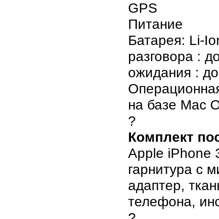
GPS
Питание
Батарея: Li-I
разговора : д
ожидания : до
Операционная
на базе Mac 
?
Комплект по
Apple iPhone 
гарнитура с 
адаптер, ткан
телефона, ин
?