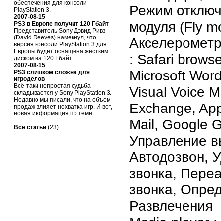
обеспечения для консоли
Режим отклю
PlayStation 3.
2007-08-15
модуля (Fly m
PS3 в Европе получит 120 Гбайт
Представитель Sony Дэвид Ривз
(David Reeves) намекнул, что
Акселерометр
версия консоли PlayStation 3 для
Европы будет оснащена жестким
: Safari brows
диском на 120 Гбайт.
2007-08-15
Microsoft Word
PS3 слишком сложна для
игроделов
Всё-таки непростая судьба
Visual Voice Ma
складывается у Sony PlayStation 3.
Недавно мы писали, что на объем
Exchange, App
продаж влияет нехватка игр. И вот,
новая информация по теме.
Mail, Google 
Все статьи
(23)
Управление 
Автодозвон, 
звонка, Пере
звонка, Опре
Развлечения