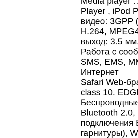
Media player :
Player , iPod 
видео: 3GPP (
H.264, MPEG4
выход: 3.5 мм
Работа с соо
SMS, EMS, MM
Интернет
Safari Web-бр
class 10. ED
Беспроводные
Bluetooth 2.0
подключения B
гарнитуры), Wi