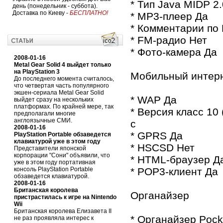
* Тип Java MIDP 2.
день (понедельник - суббота).
Доставка по Киеву -
БЕСПЛАТНО!
* MP3-плеер Да
* Комментарии по
* FM-радио Нет
* Фото-камера Да
2008-01-16
Metal Gear Solid 4 выйдет только
на PlayStation 3
Мобильный интер
До последнего момента считалось,
что четвертая часть популярного
экшен-сериала Metal Gear Solid
* WAP Да
выйдет сразу на нескольких
платформах. По крайней мере, так
* Версия класс 10 (
предполагали многие
англоязычные СМИ.
с
2008-01-16
* GPRS Да
PlayStation Portable обзаведется
клавиатурой уже в этом году
* HSCSD Нет
Представители японской
корпорации "Сони" объявили, что
* HTML-браузер Д
уже в этом году портативная
консоль PlayStation Portable
* POP3-клиент Да
обзаведется клавиатурой.
2008-01-16
Британская королева
Органайзер
пристрастилась к игре на Nintendo
Wii
Британская королева Елизавета II
* Органайзер Pocke
не раз проявляла интерес к