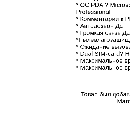
* ОС PDA ? Micros
Professional
* Комментарии к P
* Автодозвон Да
* Громкая связь Да
*Пылевлагозащищ
* Ожидание вызов
* Dual SIM-card? Н
* Максимальное вр
* Максимальное в
Товар был добав
Marc