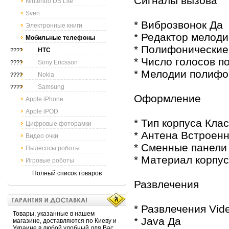
Сигналы вызова
Nintendo DS Lite
Sven
* Виброзвонок Да
Электронные книги
* Редактор мелоди
Мобильные телефоны
* Полифонические
HTC
????
* Число голосов 
Sony Ericsson
????
* Мелодии полифо
Nokia
????
Samsung
????
Оформление
Apple iPhone
Apple iPOD
* Тип корпуса Кла
Цифровые фоторамки
* Антена Встроен
Видео очки
* Сменные панели
Пылесосы роботы
* Материал корпус
Игровые роботы
Полный список товаров
Развлечения
* Развлечения Vid
Товары, указанные в нашем
* Java Да
магазине, доставляются по Киеву и
Украине в любой удобный для Вас