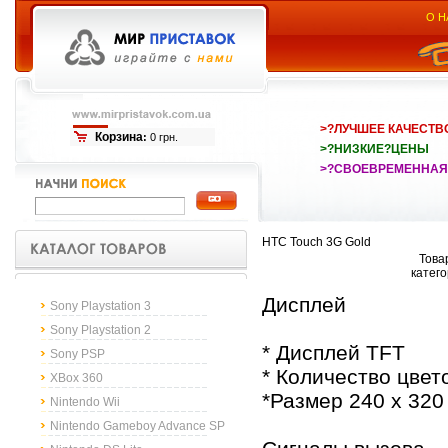
О Н
>?ЛУЧШЕЕ КАЧЕСТВ
Корзина
:
0 грн.
>?НИЗКИЕ?ЦЕНЫ
>?СВОЕВРЕМЕННАЯ
HTC Touch 3G Gold
Товар
катег
Дисплей
Sony Playstation 3
Sony Playstation 2
* Дисплей TFT
Sony PSP
* Количество цвет
XBox 360
*Размер 240 x 320
Nintendo Wii
Nintendo Gameboy Advance SP