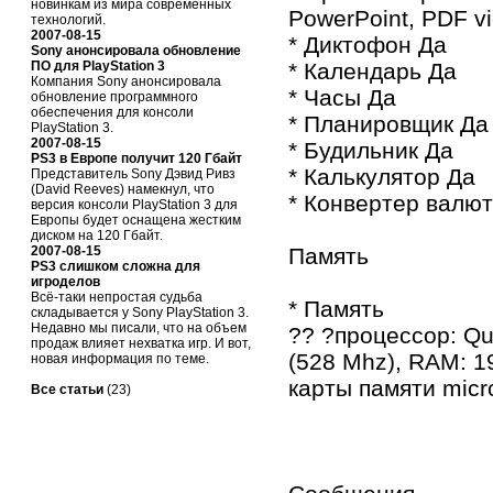
новинкам из мира современных
PowerPoint, PDF v
технологий.
2007-08-15
* Диктофон Да
Sony анонсировала обновление
ПО для PlayStation 3
* Календарь Да
Компания Sony анонсировала
* Часы Да
обновление программного
обеспечения для консоли
* Планировщик Да
PlayStation 3.
2007-08-15
* Будильник Да
PS3 в Европе получит 120 Гбайт
* Калькулятор Да
Представитель Sony Дэвид Ривз
(David Reeves) намекнул, что
* Конвертер валют
версия консоли PlayStation 3 для
Европы будет оснащена жестким
диском на 120 Гбайт.
2007-08-15
Память
PS3 слишком сложна для
игроделов
Всё-таки непростая судьба
* Память
складывается у Sony PlayStation 3.
Недавно мы писали, что на объем
?? ?процессор: 
продаж влияет нехватка игр. И вот,
(528 Mhz), RAM: 1
новая информация по теме.
карты памяти micr
Все статьи
(23)