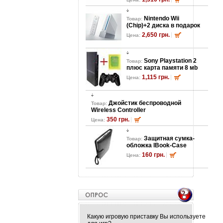
Nintendo Wii
Товар:
(Chip)+2 диска в подарок
2,650 грн.
Цена:
Sony Playstation 2
Товар:
плюс карта памяти 8 мb
1,115 грн.
Цена:
Джойстик беспроводной
Товар:
Wireless Controller
350 грн.
Цена:
Защитная сумка-
Товар:
обложка lBook-Case
160 грн.
Цена:
Какую игровую приставку Вы используете