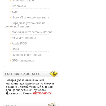
Nintendo DS Lite
Greenwave
Sven
lBook V3 электронная книга
Зарядные устройства на
солнечной энергии
Мобильные телефоны iPhone
MP3 MP4-плееры
Apple iPOD
UMPC
Цифровые фоторамки
GPS-навигаторы
Товары, указанные в нашем
магазине, доставляются по Киеву и
Украине в любой удобный для Вас
день (понедельник - суббота).
Доставка по Киеву -
БЕСПЛАТНО!