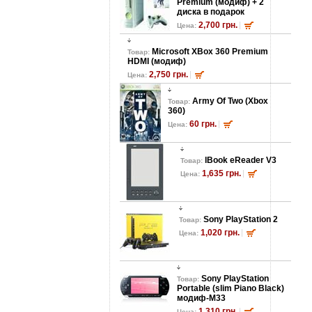
Premium (модиф) + 2
диска в подарок
2,700 грн.
Цена:
Microsoft XBox 360 Premium
Товар:
HDMI (модиф)
2,750 грн.
Цена:
Army Of Two (Xbox
Товар:
360)
60 грн.
Цена:
lBook eReader V3
Товар:
1,635 грн.
Цена:
Sony PlayStation 2
Товар:
1,020 грн.
Цена:
Sony PlayStation
Товар:
Portable (slim Piano Black)
модиф-M33
1,310 грн.
Цена: