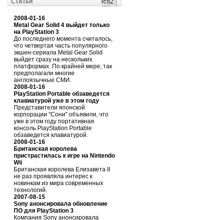
2008-01-16
Metal Gear Solid 4 выйдет только
на PlayStation 3
До последнего момента считалось,
что четвертая часть популярного
экшен-сериала Metal Gear Solid
выйдет сразу на нескольких
платформах. По крайней мере, так
предполагали многие
англоязычные СМИ.
2008-01-16
PlayStation Portable обзаведется
клавиатурой уже в этом году
Представители японской
корпорации "Сони" объявили, что
уже в этом году портативная
консоль PlayStation Portable
обзаведется клавиатурой.
2008-01-16
Британская королева
пристрастилась к игре на Nintendo
Wii
Британская королева Елизавета II
не раз проявляла интерес к
новинкам из мира современных
технологий.
2007-08-15
Sony анонсировала обновление
ПО для PlayStation 3
Компания Sony анонсировала