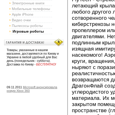
Электронные книги
летающий крылат
Мобильные телефоны
любого другого 
Apple iPhone
сотворенного че
Видео очки
киберстрекозы н
Пылесосы роботы
пропеллером ил
Игровые роботы
двигателями. Не
подлинным крыл
изящная имитир
Товары, указанные в нашем
магазине, доставляются по Киеву и
насекомого! Аэр
Украине в любой удобный для Вас
круги, вращения,
день (понедельник - суббота).
Доставка по Киеву -
БЕСПЛАТНО!
ныряют с пораз
реалистичностью
возвращаются дл
ДрагонФлай созд
09.11.2011
Microsoft анонсировала
углеродистого у
новую Xbox 360
материала. Их м
закрытом помеще
пространстве (гл