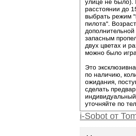
улице не было). 
расстоянии до 1
выбрать режим "
пилота". Возраст
дополнительной 
запасным пропел
двух цветах и р
можно было игра
Это эксклюзивн
по наличию, кол
ожидания, посту
сделать предва
индивидуальный 
уточняйте по те
i-Sobot от To