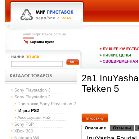
Корзина пуста
> ЛУЧШЕЕ КАЧЕСТВ
> НИЗКИЕ ЦЕНЫ
> СВОЕВРЕМЕННАЯ
2в1 InuYasha
Tekken 5
Sony Playstation 3
Sony Playstation 2
Приставки Sony Playstation 2
Игры PS2
Аксессуары PS2
Sony PSP
Описание
Отзывы
XBox 360
InuYasha Feudal
Nintendo Wii