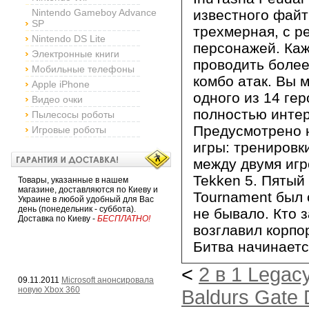
Nintendo Gameboy Advance
известного файт
SP
трехмерная, с 
Nintendo DS Lite
персонажей. Ка
Электронные книги
проводить более
Мобильные телефоны
комбо атак. Вы 
Apple iPhone
одного из 14 ге
Видео очки
полностью инте
Пылесосы роботы
Предусмотрено 
Игровые роботы
игры: тренировк
между двумя игр
Tekken 5. Пятый т
Товары, указанные в нашем
магазине, доставляются по Киеву и
Tournament был 
Украине в любой удобный для Вас
день (понедельник - суббота).
не бывало. Кто 
Доставка по Киеву -
БЕСПЛАТНО!
возглавил корпо
Битва начинает
<
2 в 1 Legacy
09.11.2011
Microsoft анонсировала
новую Xbox 360
Baldurs Gate D