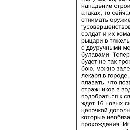
нападение строи
атаках, то сейча
отнимать оружие
"усовершенство
солдат и их ком
рыцари в тяжелы
с двуручными м
булавами. Тепер
будет не так про
бою, можно зале
лекаря в городе
плавать, что поз
стражников в во
подобраться к св
ждет 16 новых с
цепочкой дополн
которые необяз
прохождения. Иг