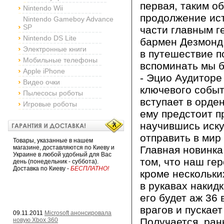
первая, таким о
Nintendo Wii
продолжение ист
Nintendo Gameboy Advance
SP
части главным г
Nintendo DS Lite
бармен Дезмонд
Электронные книги
в путешествие п
Мобильные телефоны
вспоминать мы б
Apple iPhone
- Эцио Аудиторе
Видео очки
ключевого событ
Пылесосы роботы
вступает в орде
Игровые роботы
ему предстоит п
научившись иску
отправить в мир 
Товары, указанные в нашем
магазине, доставляются по Киеву и
Главная новинка
Украине в любой удобный для Вас
том, что наш гер
день (понедельник - суббота).
Доставка по Киеву -
БЕСПЛАТНО!
кроме нескольки
в рукавах накид
его будет аж 36 
врагов и пускает
09.11.2011
Microsoft анонсировала
Получается, ран
новую Xbox 360