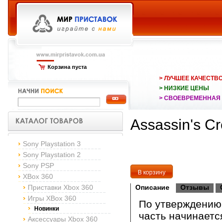
Корзина пуста
> ЛУЧШЕЕ КАЧЕСТВ
> НИЗКИЕ ЦЕНЫ
> СВОЕВРЕМЕННАЯ
Assassin's C
Sony Playstation 3
Sony Playstation 2
Sony PSP
XBox 360
Приставки Xbox 360
Описание
Отзывы
Игры XBox 360
По утверждению
Новинки
часть начинаетс
Аксессуары Xbox 360