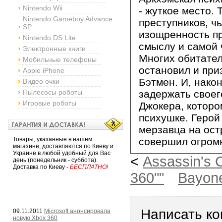
Nintendo Wii
- жуткое место. 
Nintendo Gameboy Advance
преступников, чь
SP
изощренность п
Nintendo DS Lite
смыслу и самой 
Электронные книги
Многих обитател
Мобильные телефоны
остановил и при
Apple iPhone
Бэтмен. И, нако
Видео очки
Пылесосы роботы
задержать своег
Игровые роботы
Джокера, которо
психушке. Герой
мерзавца на ост
Товары, указанные в нашем
совершил огро
магазине, доставляются по Киеву и
Украине в любой удобный для Вас
<
Assassin's
день (понедельник - суббота).
Доставка по Киеву -
БЕСПЛАТНО!
360""
Bayone
Написать к
09.11.2011
Microsoft анонсировала
новую Xbox 360