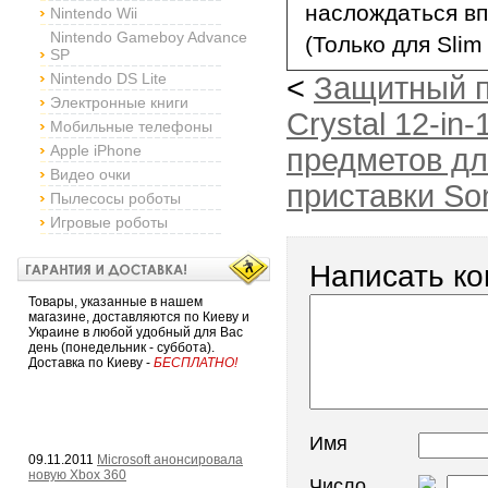
наслождаться в
Nintendo Wii
Nintendo Gameboy Advance
(Только для Slim
SP
Nintendo DS Lite
<
Защитный п
Электронные книги
Crystal 12-in-
Мобильные телефоны
Apple iPhone
предметов дл
Видео очки
приставки So
Пылесосы роботы
Игровые роботы
Написать к
Товары, указанные в нашем
магазине, доставляются по Киеву и
Украине в любой удобный для Вас
день (понедельник - суббота).
Доставка по Киеву -
БЕСПЛАТНО!
Имя
09.11.2011
Microsoft анонсировала
новую Xbox 360
Число