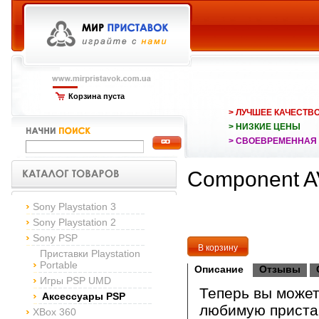
Корзина пуста
> ЛУЧШЕЕ КАЧЕСТВ
> НИЗКИЕ ЦЕНЫ
> СВОЕВРЕМЕННАЯ
Component A
Sony Playstation 3
Sony Playstation 2
Sony PSP
Приставки Playstation
Portable
Описание
Отзывы
Игры PSP UMD
Теперь вы може
Аксессуары PSP
любимую пристав
XBox 360