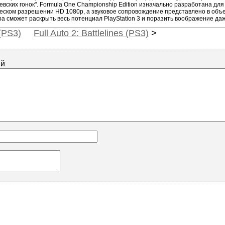
вских гонок". Formula One Championship Edition изначально разработана дл
еском разрешении HD 1080p, а звуковое сопровождение представлено в объ
Игра сможет раскрыть весь потенциал PlayStation 3 и поразить воображение да
(PS3)
Full Auto 2: Battlelines (PS3)
>
ий