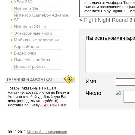
XBox 360
передача атмосферы "Короле
высоком разрешении графич
Nintendo Wii
формате Dolby Digital 7.1. 
Nintendo Gameboy Advance
<
Fight Night Round 3 
SP
Nintendo DS Lite
Электронные книги
Написать комментар
Мобильные телефоны
Apple iPhone
Видео очки
Пылесосы роботы
Игровые роботы
Имя
Товары, указанные в нашем
Число
магазине, доставляются по Киеву и
Украине в любой удобный для Вас
день (понедельник - суббота).
Доставка по Киеву -
БЕСПЛАТНО!
09.11.2011
Microsoft анонсировала