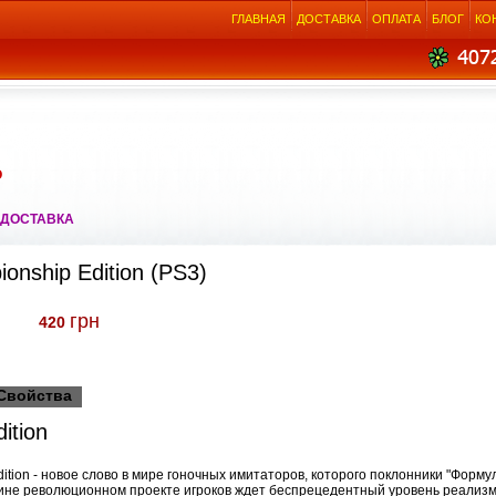
ГЛАВНАЯ
ДОСТАВКА
ОПЛАТА
БЛОГ
КО
О
 ДОСТАВКА
onship Edition (PS3)
грн
420
Свойства
ition
ition - новое слово в мире гоночных имитаторов, которого поклонники "Форм
стине революционном проекте игроков ждет беспрецедентный уровень реализ