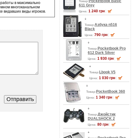
PocketBook Basic
Товар:
я работы в максимально
611 Grey
емном многоканальном
1 240 грн
же видавших виды игроков.
Цена:
Азбука n516
Товар:
Black
790 грн
Цена:
Pocketbook Pro
Товар:
612 Dark Silver
1 930 грн
Цена:
Lbook V5
Товар:
1 030 грн
Цена:
PocketBook 360
Товар:
1 340 грн
Цена:
Джойстик
Товар:
DUALSHOCK 2
80 грн
Цена: