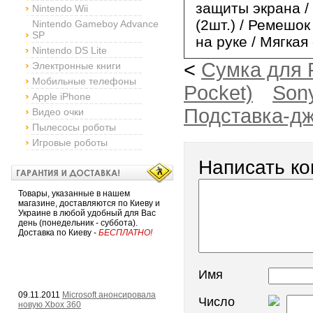
защиты экрана /
Nintendo Wii
(2шт.) / Ремешо
Nintendo Gameboy Advance
SP
на руке / Мягкая
Nintendo DS Lite
<
Сумка для 
Электронные книги
Мобильные телефоны
Pocket)
Sony
Apple iPhone
Подставка-дж
Видео очки
Пылесосы роботы
Игровые роботы
Написать к
Товары, указанные в нашем
магазине, доставляются по Киеву и
Украине в любой удобный для Вас
день (понедельник - суббота).
Доставка по Киеву -
БЕСПЛАТНО!
Имя
09.11.2011
Microsoft анонсировала
Число
новую Xbox 360