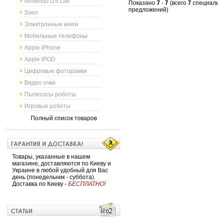
Nintendo DS Lite
Показано
7
-
7
(всего
7
специал
предложений)
Sven
Электронные книги
Мобильные телефоны
Apple iPhone
Apple iPOD
Цифровые фоторамки
Видео очки
Пылесосы роботы
Игровые роботы
Полный список товаров
Товары, указанные в нашем
магазине, доставляются по Киеву и
Украине в любой удобный для Вас
день (понедельник - суббота).
Доставка по Киеву -
БЕСПЛАТНО!