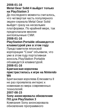
2008-01-16
Metal Gear Solid 4 выйдет только
на PlayStation 3
До последнего момента считалось,
что четвертая часть популярного
экшен-сериала Metal Gear Solid
выйдет сразу на нескольких
платформах. По крайней мере, так
предполагали многие
англоязычные СМИ.
2008-01-16
PlayStation Portable обзаведется
клавиатурой уже в этом году
Представители японской
корпорации "Сони" объявили, что
уже в этом году портативная
консоль PlayStation Portable
обзаведется клавиатурой.
2008-01-16
Британская королева
пристрастилась к игре на Nintendo
Wii
Британская королева Елизавета II
не раз проявляла интерес к
новинкам из мира современных
технологий.
2007-08-15
Sony анонсировала обновление
ПО для PlayStation 3
Компания Sony анонсировала
обновление программного