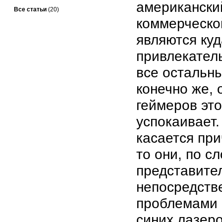
американски
Все статьи
(20)
коммерческо
являются ку
привлекател
все остальны
конечно же,
геймеров это
успокаивает.
касается при
то они, по с
представите
непосредств
проблемами 
синих лазеро