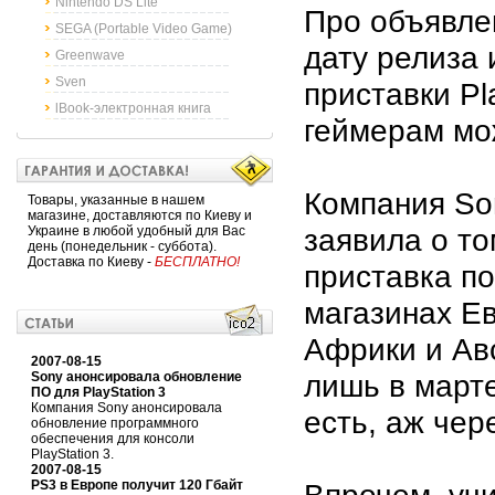
Nintendo DS Lite
Про объявле
SEGA (Portable Video Game)
дату релиза 
Greenwave
Sven
приставки Pl
lBook-электронная книга
геймерам мо
Компания So
Товары, указанные в нашем
магазине, доставляются по Киеву и
заявила о то
Украине в любой удобный для Вас
день (понедельник - суббота).
Доставка по Киеву -
БЕСПЛАТНО!
приставка по
магазинах Е
Африки и Ав
2007-08-15
лишь в марте
Sony анонсировала обновление
ПО для PlayStation 3
Компания Sony анонсировала
есть, аж чер
обновление программного
обеспечения для консоли
PlayStation 3.
2007-08-15
PS3 в Европе получит 120 Гбайт