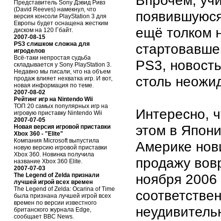
Впрочем, уч
Представитель Sony Дэвид Ривз
(David Reeves) намекнул, что
появившуюс
версия консоли PlayStation 3 для
Европы будет оснащена жестким
ещё толком 
диском на 120 Гбайт.
2007-08-15
PS3 слишком сложна для
стартовавше
игроделов
Всё-таки непростая судьба
PS3, новость
складывается у Sony PlayStation 3.
Недавно мы писали, что на объем
столь неожи
продаж влияет нехватка игр. И вот,
новая информация по теме.
2007-08-02
Рейтинг игр на Nintendo Wii
ТОП 20 самых популярных игр на
Интересно, ч
игровую приставку Nintendo Wii
2007-07-05
этом в Япон
Новая версия игровой приставки
Xbox 360 - "Elite"
Компания Microsoft выпустила
Америке нов
новую версию игровой приставки
Xbox 360. Новинка получила
продажу вовр
название Xbox 360 Elite.
2007-07-03
ноября 2006 
The Legend of Zelda признали
лучшей игрой всех времен
The Legend of Zelda: Ocarina of Time
соответствен
была признана лучшей игрой всех
времен по версии известного
неудивительн
британского журнала Edge,
сообщает BBC News.