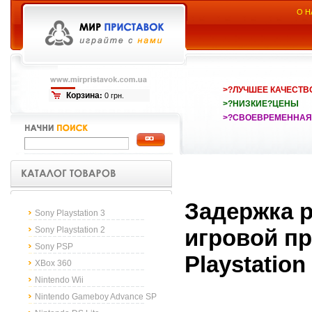
О Н
>?ЛУЧШЕЕ КАЧЕСТВ
Корзина
:
0 грн.
>?НИЗКИЕ?ЦЕНЫ
>?СВОЕВРЕМЕННАЯ
Задержка 
Sony Playstation 3
Sony Playstation 2
игровой пр
Sony PSP
Playstation
XBox 360
Nintendo Wii
Nintendo Gameboy Advance SP