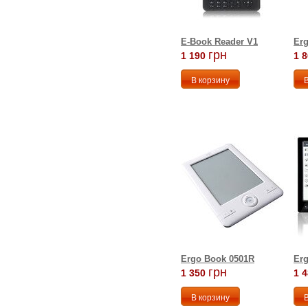
E-Book Reader V1
Er
грн
1 190
1 
Ergo Book 0501R
Erg
грн
1 350
1 