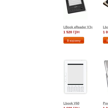
LBook eReader V3+
Lb
грн
1 520
1 
Lbook V60
Po