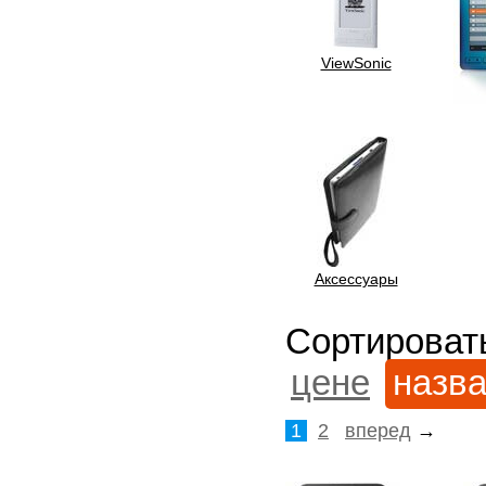
ViewSonic
Аксессуары
Сортироват
цене
назв
1
2
вперед
→