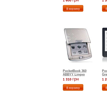
грн
1 600
1 
PocketBook 360
Poc
ABBYY Lingvo
Gr
грн
1 310
1 