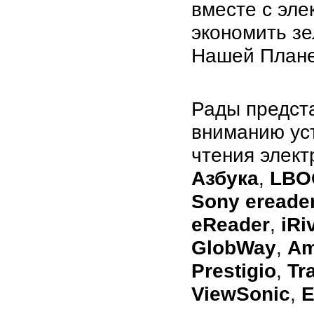
вместе с эле
экономить з
Нашей Плане
Рады предст
вниманию ус
чтения элект
Азбука
,
LBO
Sony ereade
eReader
,
iRi
GlobWay
,
Am
Prestigio
,
Tr
ViewSonic
,
E