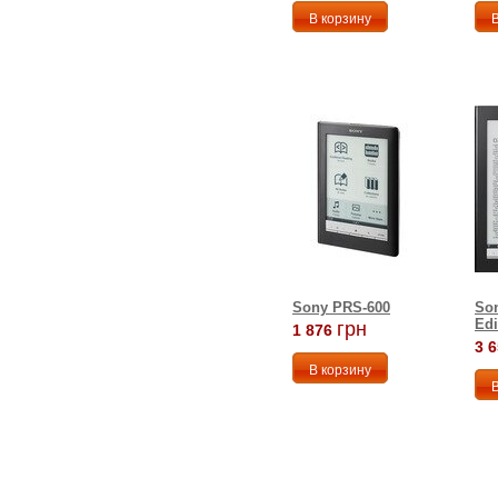
Sony PRS-600
Son
Edi
грн
1 876
3 