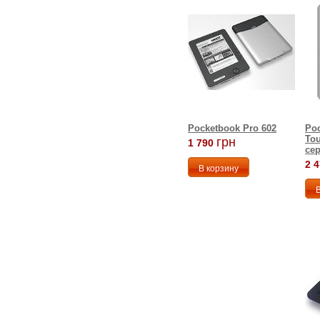
Pocketbook Pro 602
Poc
To
грн
1 790
се
2 