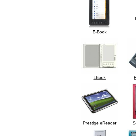
E-Book
LBook
Prestige eReader
S