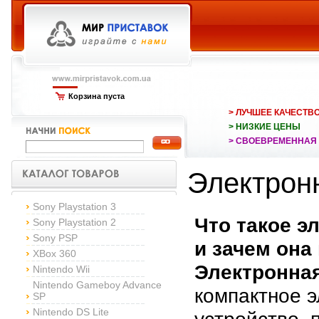
Корзина пуста
> ЛУЧШЕЕ КАЧЕСТВ
> НИЗКИЕ ЦЕНЫ
> СВОЕВРЕМЕННАЯ
Электрон
Sony Playstation 3
Что такое э
Sony Playstation 2
Sony PSP
и зачем она
XBox 360
Электронная
Nintendo Wii
Nintendo Gameboy Advance
компактное 
SP
Nintendo DS Lite