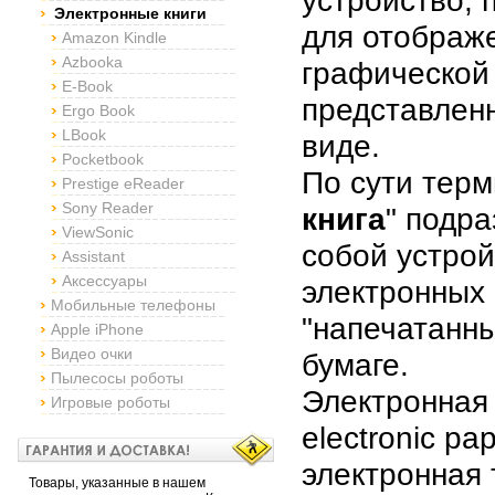
устройство,
Электронные книги
для отображе
Amazon Kindle
Azbooka
графической
E-Book
представлен
Ergo Book
LBook
виде.
Pocketbook
По сути терм
Prestige eReader
Sony Reader
книга
" подр
ViewSonic
собой устрой
Assistant
Аксессуары
электронных к
Мобильные телефоны
"напечатанны
Apple iPhone
Видео очки
бумаге.
Пылесосы роботы
Электронная 
Игровые роботы
electronic pap
электронная 
Товары, указанные в нашем