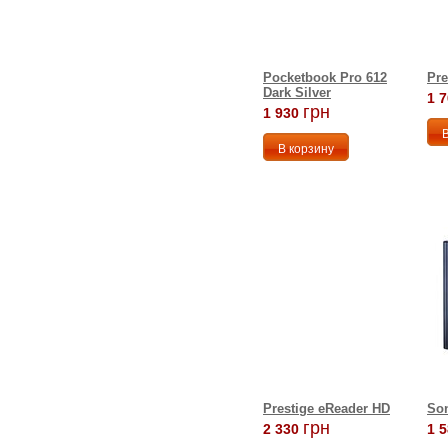
Pocketbook Pro 612
Pre
Dark Silver
1 
грн
1 930
Prestige eReader HD
So
грн
2 330
1 