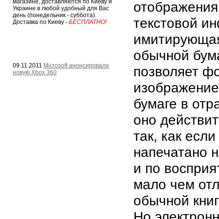
магазине, доставляются по Киеву и
отображения
Украине в любой удобный для Вас
день (понедельник - суббота).
текстовой и
Доставка по Киеву -
БЕСПЛАТНО!
имитирующая
обычной бума
09.11.2011
Microsoft анонсировала
позволяет ф
новую Xbox 360
изображение
бумаге в отр
оно действит
так, как есл
напечатано 
и по восприя
мало чем отл
обычной книг
Но электронн