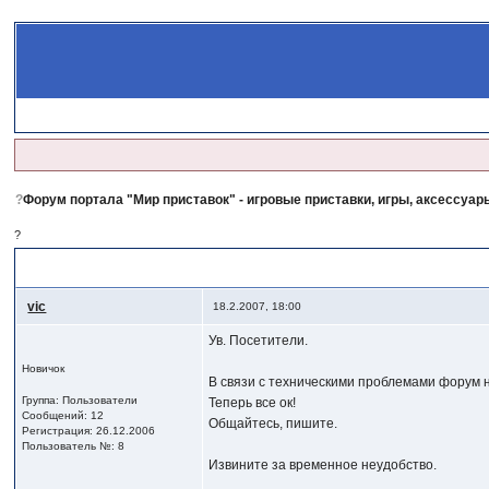
?
Форум портала "Мир приставок" - игровые приставки, игры, аксессуары
?
?
Работа форума восстановлена
, форум заработал
vic
18.2.2007, 18:00
Ув. Посетители.
Новичок
В связи с техническими проблемами форум 
Группа: Пользователи
Теперь все ок!
Сообщений: 12
Общайтесь, пишите.
Регистрация: 26.12.2006
Пользователь №: 8
Извините за временное неудобство.