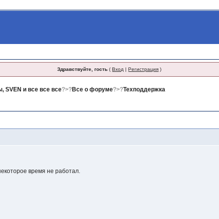
Здравствуйте, гость
(
Вход
|
Регистрация
)
, SVEN и все все все
?>?
Все о форуме
?>?
Техподдержка
некоторое время не работал.