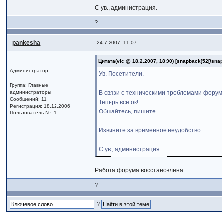
С ув., администрация.
?
pankesha
24.7.2007, 11:07
Цитата(vic @ 18.2.2007, 18:00) [snapback]52[/sna
Администратор
Ув. Посетители.
Группа: Главные
администраторы
В связи с техническими проблемами форум
Сообщений: 11
Теперь все ок!
Регистрация: 18.12.2006
Общайтесь, пишите.
Пользователь №: 1
Извините за временное неудобство.
С ув., администрация.
Работа форума восстановлена
?
?