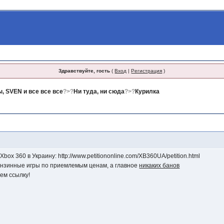
Здравствуйте, гость
(
Вход
|
Регистрация
)
, SVEN и все все все
?>?
Ни туда, ни сюда
?>?
Курилка
ox 360 в Украину: http://www.petitiononline.com/XB360UA/petition.html
ензинные игры по приемлемым ценам, а главное
никаких банов
ем ссылку!