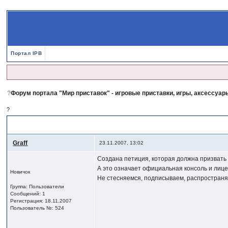
Портал IPB
?
Форум портала "Мир приставок" - игровые приставки, игры, аксессуары
?
?
Официальный X-BOX 360 в Украине.
Graff
23.11.2007, 13:02
Создана петиция, которая должна призвать Xb
А это означает официальная консоль и лиц
Новичок
Не стесняемся, подписываем, распространя
Группа: Пользователи
Сообщений: 1
Регистрация: 18.11.2007
Пользователь №: 524