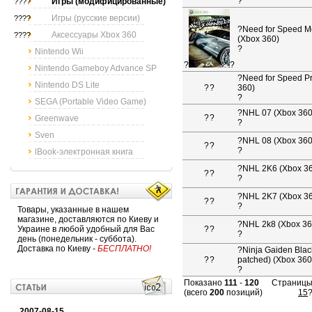
?
Игры (модифицированные)
????
Игры (русские версии)
????
?
Need for Speed M
Аксессуары Xbox 360
????
(Xbox 360)
?
Nintendo Wii
?
?
Nintendo Gameboy Advance SP
?
Need for Speed Pr
Nintendo DS Lite
?
?
360)
?
SEGA (Portable Video Game)
?
NHL 07 (Xbox 360
?
?
Greenwave
?
Sven
?
NHL 08 (Xbox 360
?
?
?
lBook-электронная книга
?
NHL 2K6 (Xbox 3
?
?
?
?
NHL 2K7 (Xbox 3
?
?
?
Товары, указанные в нашем
магазине, доставляются по Киеву и
?
NHL 2k8 (Xbox 36
Украине в любой удобный для Вас
?
?
?
день (понедельник - суббота).
Доставка по Киеву -
БЕСПЛАТНО!
?
Ninja Gaiden Blac
?
?
patched) (Xbox 360
?
Показано
111
-
120
Страницы
(всего
200
позиций)
15
2007-08-15