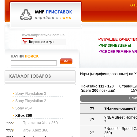
О Н
>?ЛУЧШЕЕ КАЧЕСТВ
Корзина
:
0 грн.
>?НИЗКИЕ?ЦЕНЫ
>?СВОЕВРЕМЕННАЯ
Игры (модифицированные) на X
Показано
111
-
120
Страницы
(всего
200
позиций)
15
Sony Playstation 3
Спис
Sony Playstation 2
Sony PSP
??
?
Наименование
?
XBox 360
?
NBA Street Homec
?
?
?
Приставки Xbox 360
????
?
Need for Speed C
Игры Xbox 360
????
?
?
360)