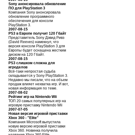
Sony анонсировала обновление
ПО для PlayStation 3
Компания Sony анонсировала
обновление программного
обеспечения для консоли
PlayStation 3.
2007-08-15
PS3 в Европе получит 120 Гбайт
Представитель Sony Дэвид Ривз
(David Reeves) намекнул, что
версия консоли PlayStation 3 для
Европы будет оснащена жестким
диском на 120 Гбайт.
2007-08-15
PS3 слишком сложна для
игроделов
Всё-таки непростая судьба
складывается у Sony PlayStation 3.
Недавно мы писали, что на объем
продаж влияет нехватка игр. И вот,
новая информация по теме.
2007-08-02
Рейтинг игр на Nintendo Wii
ТОП 20 самых популярных игр на
игровую приставку Nintendo Wii
2007-07-05
Новая версия игровой приставки
Xbox 360 - "Elite"
Компания Microsoft выпустила
новую версию игровой приставки
Xbox 360. Новинка получила
название Xbox 360 Elite.