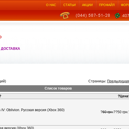
О НАС
СТАТЬИ
АКЦИИ
ПРОФАЙЛ
ФОР
О
 ДОСТАВКА
ций)
Страницы:
Предыдущая
Список товаров
?
?
Цена
s IV: Oblivion. Русская версия (Xbox 360)
?
60 грн.
??
50 грн.
кая версия (Xbox 360)