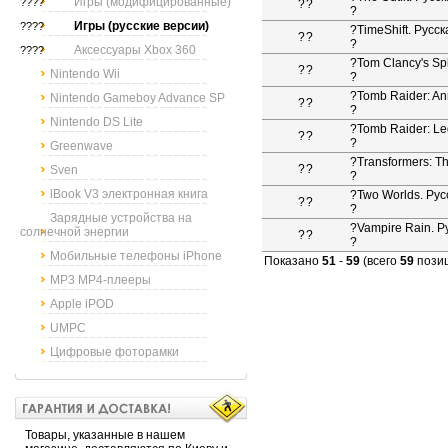
Игры (модифицированные)
????
?
?
?
Игры (русские версии)
????
?
TimeShift. Русс
?
?
?
Аксессуары Xbox 360
????
?
Tom Clancy's Sp
?
?
Nintendo Wii
?
?
Tomb Raider: An
Nintendo Gameboy Advance SP
?
?
?
Nintendo DS Lite
?
Tomb Raider: Le
?
?
?
Greenwave
?
Transformers: T
?
?
Sven
?
lBook V3 электронная книга
?
Two Worlds. Рус
?
?
?
Зарядные устройства на
?
Vampire Rain. Р
солнечной энергии
?
?
?
Мобильные телефоны iPhone
Показано
51
-
59
(всего
59
пози
MP3 MP4-плееры
Apple iPOD
UMPC
Цифровые фоторамки
Товары, указанные в нашем