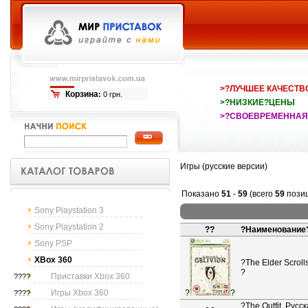
>?ЛУЧШЕЕ КАЧЕСТВ
Корзина
:
0 грн.
>?НИЗКИЕ?ЦЕНЫ
>?СВОЕВРЕМЕННАЯ
Игры (русские версии)
Показано
51
-
59
(всего
59
пози
Sony Playstation 3
Sony Playstation 2
??
?
Наименование
Sony PSP
XBox 360
?
The Elder Scroll
?
Приставки Xbox 360
????
Игры Xbox 360
?
?
????
?
The Outfit. Русс