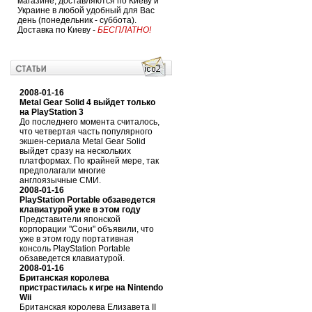
магазине, доставляются по Киеву и
Украине в любой удобный для Вас
день (понедельник - суббота).
Доставка по Киеву -
БЕСПЛАТНО!
2008-01-16
Metal Gear Solid 4 выйдет только
на PlayStation 3
До последнего момента считалось,
что четвертая часть популярного
экшен-сериала Metal Gear Solid
выйдет сразу на нескольких
платформах. По крайней мере, так
предполагали многие
англоязычные СМИ.
2008-01-16
PlayStation Portable обзаведется
клавиатурой уже в этом году
Представители японской
корпорации "Сони" объявили, что
уже в этом году портативная
консоль PlayStation Portable
обзаведется клавиатурой.
2008-01-16
Британская королева
пристрастилась к игре на Nintendo
Wii
Британская королева Елизавета II