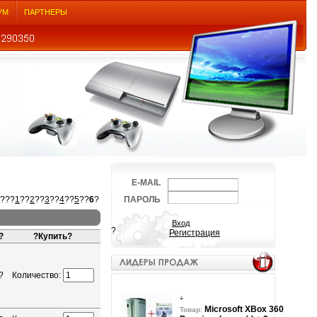
УМ
ПАРТНЕРЫ
E-MAIL
???
1
??
2
??
3
??
4
??
5
??
6
?
ПАРОЛЬ
?
Регистрация
?
?Купить?
?
Количество:
Microsoft XBox 360
Товар: