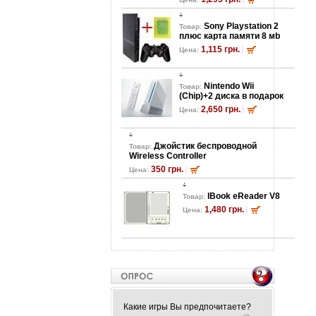
Sony Playstation 2
Товар:
плюс карта памяти 8 мb
1,115 грн.
Цена:
Nintendo Wii
Товар:
(Chip)+2 диска в подарок
2,650 грн.
Цена:
Джойстик беспроводной
Товар:
Wireless Controller
350 грн.
Цена:
lBook eReader V8
Товар:
1,480 грн.
Цена:
Какие игры Вы предпочитаете?