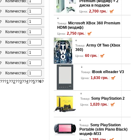
Количество:
Premium (модиф) + 2
?
диска в подарок
Количество:
2,700 грн.
?
Цена:
Количество:
?
Microsoft XBox 360 Premium
Товар:
HDMI (модиф)
Количество:
?
2,750 грн.
Цена:
Количество:
?
Army Of Two (Xbox
Товар:
360)
Количество:
?
60 грн.
Цена:
Количество:
?
lBook eReader V3
Товар:
Количество:
?
1,630 грн.
Цена:
???
1
??
2
??
3
??
4
??
5
??
6
?
Sony PlayStation 2
Товар:
1,020 грн.
Цена:
Sony PlayStation
Товар:
Portable (slim Piano Black)
модиф-M33
1,295 грн.
Цена: