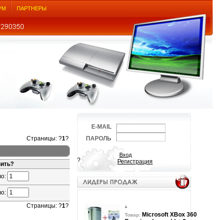
УМ
ПАРТНЕРЫ
E-MAIL
Страницы: ?
1
?
ПАРОЛЬ
?
Регистрация
пить?
во:
во:
Страницы: ?
1
?
Microsoft XBox 360
Товар: