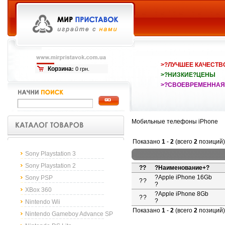
>?ЛУЧШЕЕ КАЧЕСТВ
Корзина
:
0 грн.
>?НИЗКИЕ?ЦЕНЫ
>?СВОЕВРЕМЕННАЯ
Мобильные телефоны iPhone
Показано
1
-
2
(всего
2
позиций)
Sony Playstation 3
Sony Playstation 2
??
?
Наименование+
?
?
Apple iPhone 16Gb
Sony PSP
?
?
?
XBox 360
?
Apple iPhone 8Gb
?
?
?
Nintendo Wii
Показано
1
-
2
(всего
2
позиций)
Nintendo Gameboy Advance SP