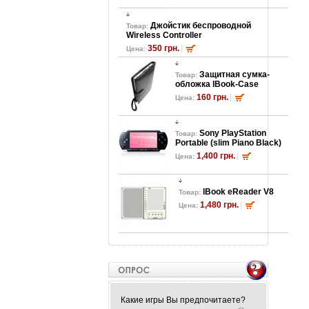
Джойстик беспроводной
Товар:
Wireless Controller
350 грн.
Цена:
Защитная сумка-
Товар:
обложка lBook-Case
160 грн.
Цена:
Sony PlayStation
Товар:
Portable (slim Piano Black)
1,400 грн.
Цена:
lBook eReader V8
Товар:
1,480 грн.
Цена:
Какие игры Вы предпочитаете?