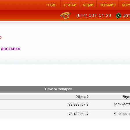
О НАС
СТАТЬИ
АКЦИИ
ПРОФАЙЛ
ФОР
О
 ДОСТАВКА
Список товаров
?
Цена
?
?Ку
Количест
?3,888 грн.?
Количест
?3,182 грн.?