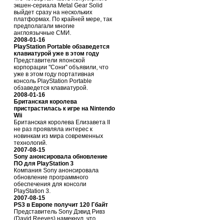
экшен-сериала Metal Gear Solid
выйдет сразу на нескольких
платформах. По крайней мере, так
предполагали многие
англоязычные СМИ.
2008-01-16
PlayStation Portable обзаведется
клавиатурой уже в этом году
Представители японской
корпорации "Сони" объявили, что
уже в этом году портативная
консоль PlayStation Portable
обзаведется клавиатурой.
2008-01-16
Британская королева
пристрастилась к игре на Nintendo
Wii
Британская королева Елизавета II
не раз проявляла интерес к
новинкам из мира современных
технологий.
2007-08-15
Sony анонсировала обновление
ПО для PlayStation 3
Компания Sony анонсировала
обновление программного
обеспечения для консоли
PlayStation 3.
2007-08-15
PS3 в Европе получит 120 Гбайт
Представитель Sony Дэвид Ривз
(David Reeves) намекнул, что