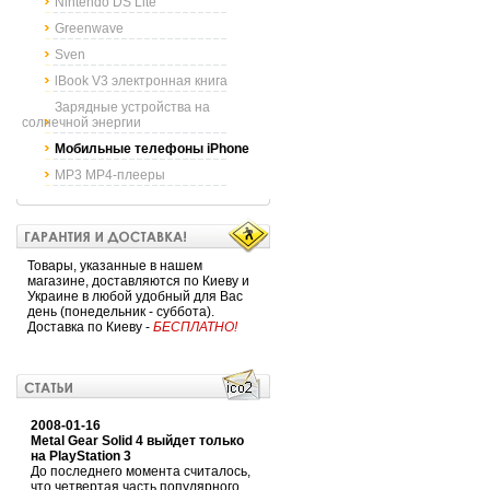
Nintendo DS Lite
Greenwave
Sven
lBook V3 электронная книга
Зарядные устройства на
солнечной энергии
Мобильные телефоны iPhone
MP3 MP4-плееры
Товары, указанные в нашем
магазине, доставляются по Киеву и
Украине в любой удобный для Вас
день (понедельник - суббота).
Доставка по Киеву -
БЕСПЛАТНО!
2008-01-16
Metal Gear Solid 4 выйдет только
на PlayStation 3
До последнего момента считалось,
что четвертая часть популярного