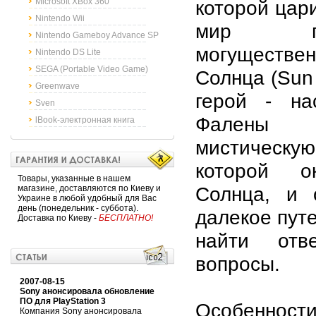
Microsoft XBox 360
которой цари
Nintendo Wii
мир подд
Nintendo Gameboy Advance SP
могущест
Nintendo DS Lite
SEGA (Portable Video Game)
Солнца (Sun
Greenwave
герой - на
Sven
Фалены о
lBook-электронная книга
мистичес
которой о
Товары, указанные в нашем
Солнца, и 
магазине, доставляются по Киеву и
Украине в любой удобный для Вас
день (понедельник - суббота).
далекое пут
Доставка по Киеву -
БЕСПЛАТНО!
найти от
вопросы.
2007-08-15
Sony анонсировала обновление
ПО для PlayStation 3
Особенности
Компания Sony анонсировала