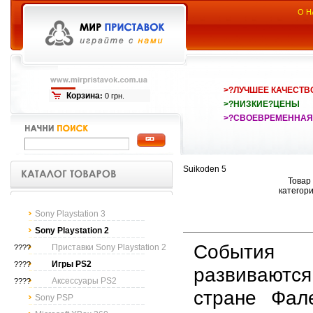
О Н
>?ЛУЧШЕЕ КАЧЕСТВ
Корзина
:
0 грн.
>?НИЗКИЕ?ЦЕНЫ
>?СВОЕВРЕМЕННАЯ
Suikoden 5
Товар 
категор
Sony Playstation 3
Sony Playstation 2
События 
Приставки Sony Playstation 2
????
Игры PS2
????
развиваютс
Аксессуары PS2
????
стране Фале
Sony PSP