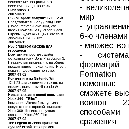
обновление программного
- великолеп
обеспечения для консоли
PlayStation 3.
2007-08-15
мир
PS3 в Европе получит 120 Гбайт
Представитель Sony Дэвид Ривз
- управлени
(David Reeves) намекнул, что
версия консоли PlayStation 3 для
6-ю членами
Европы будет оснащена жестким
диском на 120 Гбайт.
2007-08-15
- множество 
PS3 слишком сложна для
игроделов
- система
Всё-таки непростая судьба
складывается у Sony PlayStation 3.
формаций
Недавно мы писали, что на объем
продаж влияет нехватка игр. И вот,
новая информация по теме.
Formatio
2007-08-02
Рейтинг игр на Nintendo Wii
помощью 
ТОП 20 самых популярных игр на
игровую приставку Nintendo Wii
сможете выс
2007-07-05
Новая версия игровой приставки
Xbox 360 - "Elite"
воинов 2
Компания Microsoft выпустила
новую версию игровой приставки
способам
Xbox 360. Новинка получила
название Xbox 360 Elite.
сражения
2007-07-03
The Legend of Zelda признали
лучшей игрой всех времен