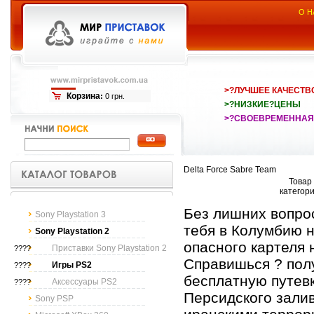
О Н
>?ЛУЧШЕЕ КАЧЕСТВ
Корзина
:
0 грн.
>?НИЗКИЕ?ЦЕНЫ
>?СВОЕВРЕМЕННАЯ
Delta Force Sabre Team
Товар 
категор
Без лишних вопро
Sony Playstation 3
тебя в Колумбию 
Sony Playstation 2
опасного картеля 
Приставки Sony Playstation 2
????
Справишься ? полу
Игры PS2
????
бесплатную путевк
Аксессуары PS2
????
Персидского залив
Sony PSP