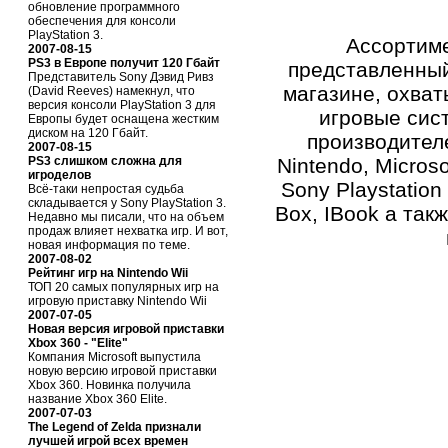
обновление программного
обеспечения для консоли
PlayStation 3.
Ассортиме
2007-08-15
PS3 в Европе получит 120 Гбайт
представленный
Представитель Sony Дэвид Ривз
магазине, охват
(David Reeves) намекнул, что
версия консоли PlayStation 3 для
игровые сис
Европы будет оснащена жестким
диском на 120 Гбайт.
производителе
2007-08-15
PS3 слишком сложна для
Nintendo, Microso
игроделов
Sony Playstation 
Всё-таки непростая судьба
складывается у Sony PlayStation 3.
Box, IBook а такж
Недавно мы писали, что на объем
продаж влияет нехватка игр. И вот,
новая информация по теме.
2007-08-02
Рейтинг игр на Nintendo Wii
ТОП 20 самых популярных игр на
игровую приставку Nintendo Wii
2007-07-05
Новая версия игровой приставки
Xbox 360 - "Elite"
Компания Microsoft выпустила
новую версию игровой приставки
Xbox 360. Новинка получила
название Xbox 360 Elite.
2007-07-03
The Legend of Zelda признали
лучшей игрой всех времен