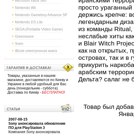
иранскими террори
Microsoft XBox 360
просто ураганный 
Nintendo Wii
держись крепче: в
Nintendo Gameboy Advance SP
легендарным диза
Nintendo DS Lite
из команды Ritual
SEGA (Portable Video Game)
неслабые хиты как S
Greenwave
и Blair Witch Proj
Sven
как на открытых, 
lBook-электронная книга
островах, так и в 
прикурить наркоб
арабским террорис
Товары, указанные в нашем
Дельта? салаг не 
магазине, доставляются по Киеву и
Украине в любой удобный для Вас
день (понедельник - суббота).
Доставка по Киеву -
БЕСПЛАТНО!
Товар был добав
Январ
2007-08-15
Sony анонсировала обновление
ПО для PlayStation 3
Компания Sony анонсировала