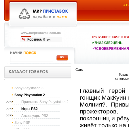
О Н
>?ЛУЧШЕЕ КАЧЕСТВ
Корзина
:
0 грн.
>?НИЗКИЕ?ЦЕНЫ
>?СВОЕВРЕМЕННАЯ
Cars
Товар 
категор
Sony Playstation 3
Главный герой
Sony Playstation 2
гонщик МакКуин 
Приставки Sony Playstation 2
????
Молния?. Привы
Игры PS2
????
прожекторо
Аксессуары PS2
????
поклонниц и рёву
Sony PSP
живёт только на 