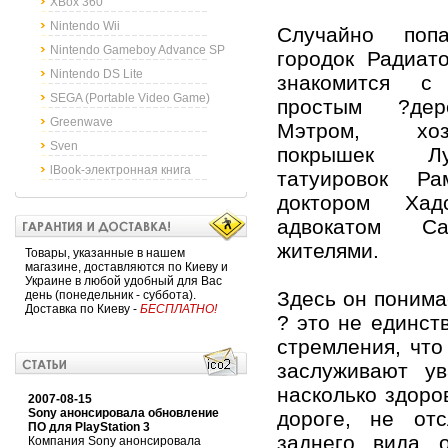
XBox 360
Nintendo Wii
Случайно поп
Nintendo Gameboy Advance SP
городок Радиат
Nintendo DS Lite
знакомится с
SEGA (Portable Video Game)
простым ?дер
Greenwave
Мэтром, хоз
Sven
покрышек Лу
lBook-электронная книга
татуировок Ра
доктором Хад
адвокатом С
жителями.
Товары, указанные в нашем
магазине, доставляются по Киеву и
Украине в любой удобный для Вас
Здесь он понимае
день (понедельник - суббота).
Доставка по Киеву -
БЕСПЛАТНО!
? это не единст
стремления, что
заслуживают ув
насколько здоро
2007-08-15
Sony анонсировала обновление
дороге, не от
ПО для PlayStation 3
заднего вида о
Компания Sony анонсировала