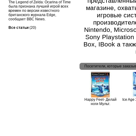
представленный
The Legend of Zelda: Ocarina of Time
была признана лучшей игрой всех
магазине, охват
времен по версии известного
игровые сис
британского журнала Edge,
сообщает BBC News.
производителе
Все статьи
(20)
Nintendo, Microso
Sony Playstation 
Box, IBook а такж
Посетители, которые заказы
Happy Feet- Делай
Ice Age
ноги Мульт.