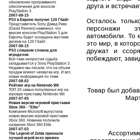
обновление программного
друга и встреча
обеспечения для консоли
PlayStation 3.
2007-08-15
Осталось тольк
PS3 в Европе получит 120 Гбайт
Представитель Sony Дэвид Ривз
персонажи 
(David Reeves) намекнул, что
версия консоли PlayStation 3 для
автомобили. То е
Европы будет оснащена жестким
диском на 120 Гбайт.
это мир, в котор
2007-08-15
дружат и ссоря
PS3 слишком сложна для
игроделов
побеждают, зави
Всё-таки непростая судьба
складывается у Sony PlayStation 3.
Недавно мы писали, что на объем
продаж влияет нехватка игр. И вот,
новая информация по теме.
2007-08-02
Рейтинг игр на Nintendo Wii
Товар был добав
ТОП 20 самых популярных игр на
игровую приставку Nintendo Wii
Март
2007-07-05
Новая версия игровой приставки
Xbox 360 - "Elite"
Компания Microsoft выпустила
новую версию игровой приставки
Xbox 360. Новинка получила
название Xbox 360 Elite.
2007-07-03
Ассортиме
The Legend of Zelda признали
лучшей игрой всех времен