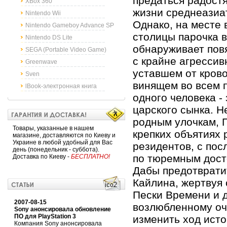
предаться радост
XBox 360
жизни среднеазиат
Nintendo Wii
Однако, на месте
Nintendo Gameboy Advance SP
столицы парочка 
Nintendo DS Lite
обнаруживает пов
SEGA (Portable Video Game)
с крайне агресси
Greenwave
уставшем от кров
Sven
винящем во всем
lBook-электронная книга
одного человека -
царского сынка. Н
родным улочкам, 
Товары, указанные в нашем
крепких объятиях
магазине, доставляются по Киеву и
Украине в любой удобный для Вас
резидентов, с по
день (понедельник - суббота).
по тюремным дост
Доставка по Киеву -
БЕСПЛАТНО!
Дабы предотврати
Кайлина, жертвуя 
Пески Времени и 
2007-08-15
возлюбленному о
Sony анонсировала обновление
ПО для PlayStation 3
изменить ход исто
Компания Sony анонсировала