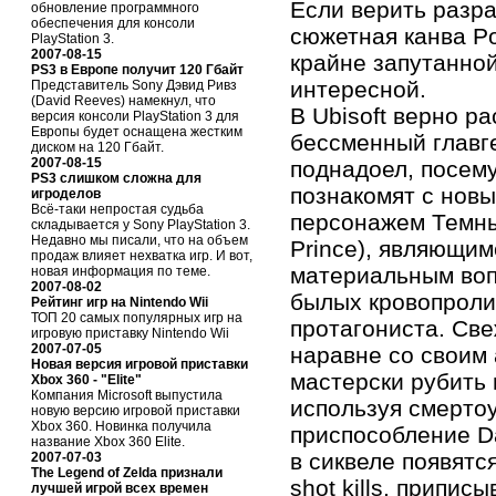
Если верить разра
обновление программного
обеспечения для консоли
сюжетная канва P
PlayStation 3.
2007-08-15
крайне запутанной
PS3 в Европе получит 120 Гбайт
интересной.
Представитель Sony Дэвид Ривз
(David Reeves) намекнул, что
В Ubisoft верно ра
версия консоли PlayStation 3 для
Европы будет оснащена жестким
бессменный главг
диском на 120 Гбайт.
2007-08-15
поднадоел, посему
PS3 слишком сложна для
познакомят с нов
игроделов
Всё-таки непростая судьба
персонажем Темны
складывается у Sony PlayStation 3.
Недавно мы писали, что на объем
Prince), являющим
продаж влияет нехватка игр. И вот,
материальным во
новая информация по теме.
2007-08-02
былых кровопроли
Рейтинг игр на Nintendo Wii
ТОП 20 самых популярных игр на
протагониста. Све
игровую приставку Nintendo Wii
2007-07-05
наравне со своим 
Новая версия игровой приставки
мастерски рубить в
Xbox 360 - "Elite"
Компания Microsoft выпустила
используя смерто
новую версию игровой приставки
Xbox 360. Новинка получила
приспособление Da
название Xbox 360 Elite.
в сиквеле появятс
2007-07-03
The Legend of Zelda признали
shot kills, припис
лучшей игрой всех времен