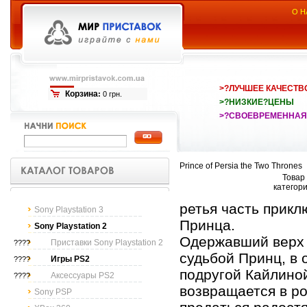
О Н
>?ЛУЧШЕЕ КАЧЕСТВ
Корзина
:
0 грн.
>?НИЗКИЕ?ЦЕНЫ
>?СВОЕВРЕМЕННАЯ
Prince of Persia the Two Thrones
Товар 
категор
ретья часть прик
Sony Playstation 3
Принца.
Sony Playstation 2
Одержавший верх 
Приставки Sony Playstation 2
????
судьбой Принц, в 
Игры PS2
????
подругой Кайлиной
Аксессуары PS2
????
возвращается в р
Sony PSP