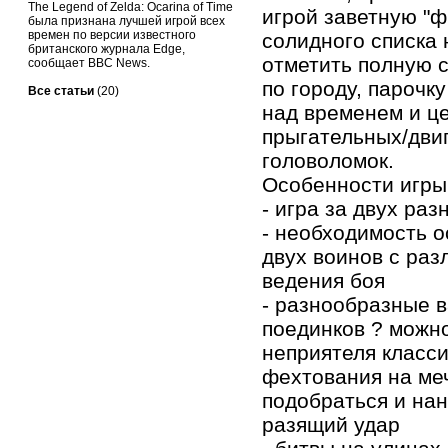
The Legend of Zelda: Ocarina of Time
игрой заветную "фи
была признана лучшей игрой всех
времен по версии известного
солидного списка
британского журнала Edge,
отметить полную 
сообщает BBC News.
по городу, парочк
Все статьи
(20)
над временем и ц
прыгательных/дви
головоломок.
Особенности игры
- игра за двух ра
- необходимость о
двух воинов с ра
ведения боя
- разнообразные 
поединков ? можно
неприятеля класс
фехтования на ме
подобраться и на
разящий удар