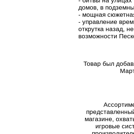
- битвы на улицах
домов, в подземны
- мощная сюжетна
- управление вре
открутка назад, н
возможности Песк
Товар был добав
Март
Ассортиме
представленный
магазине, охват
игровые сис
производителе