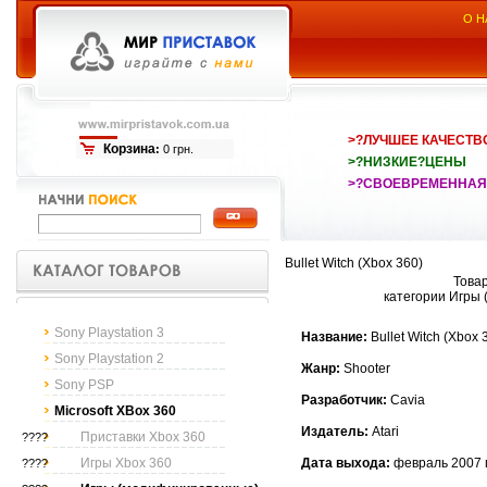
О Н
>?ЛУЧШЕЕ КАЧЕСТВ
Корзина
:
0 грн.
>?НИЗКИЕ?ЦЕНЫ
>?СВОЕВРЕМЕННАЯ
Bullet Witch (Xbox 360)
Товар
категории Игры
Sony Playstation 3
Название:
Bullet Witch (Xbox 
Sony Playstation 2
Жанр:
Shooter
Sony PSP
Разработчик:
Cavia
Microsoft XBox 360
Издатель:
Atari
Приставки Xbox 360
????
Игры Xbox 360
Дата выхода:
февраль 2007 
????