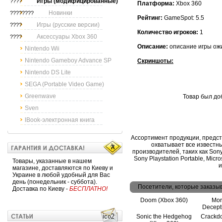
Игры (модифицированные)
????
Платформа:
Xbox 360
Новинки
????????
Рейтинг:
GameSpot: 5.5
Игры (русские версии)
????
Количество игроков:
1
Аксессуары Xbox 360
????
Описание:
описание игры ож
Nintendo Wii
Nintendo Gameboy Advance SP
Скриншоты:
Nintendo DS Lite
SEGA (Portable Video Game)
Greenwave
Товар был до
Sven
lBook-электронная книга
Ассортимент продукции, предс
охватывает все известн
производителей, таких как Sony, 
Sony Playstation Portable, Micr
Товары, указанные в нашем
и
магазине, доставляются по Киеву и
Украине в любой удобный для Вас
день (понедельник - суббота).
Посетители, которые заказы
Доставка по Киеву -
БЕСПЛАТНО!
Doom (Xbox 360)
Mor
Decept
Sonic the Hedgehog
Crackd