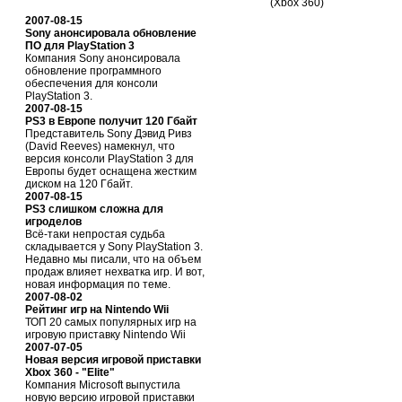
(Xbox 360)
2007-08-15
Sony анонсировала обновление
ПО для PlayStation 3
Компания Sony анонсировала
обновление программного
обеспечения для консоли
PlayStation 3.
2007-08-15
PS3 в Европе получит 120 Гбайт
Представитель Sony Дэвид Ривз
(David Reeves) намекнул, что
версия консоли PlayStation 3 для
Европы будет оснащена жестким
диском на 120 Гбайт.
2007-08-15
PS3 слишком сложна для
игроделов
Всё-таки непростая судьба
складывается у Sony PlayStation 3.
Недавно мы писали, что на объем
продаж влияет нехватка игр. И вот,
новая информация по теме.
2007-08-02
Рейтинг игр на Nintendo Wii
ТОП 20 самых популярных игр на
игровую приставку Nintendo Wii
2007-07-05
Новая версия игровой приставки
Xbox 360 - "Elite"
Компания Microsoft выпустила
новую версию игровой приставки