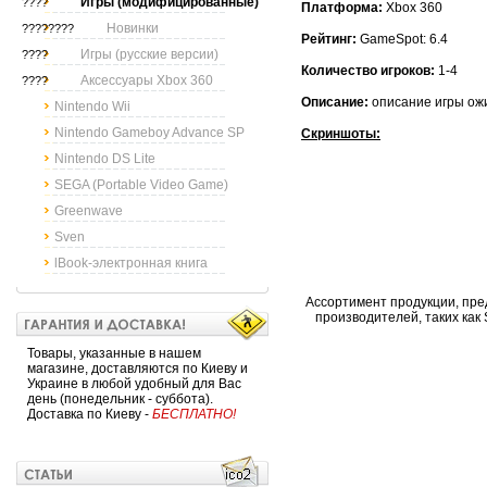
Игры (модифицированные)
????
Платформа:
Xbox 360
Новинки
????????
Рейтинг:
GameSpot: 6.4
Игры (русские версии)
????
Количество игроков:
1-4
Аксессуары Xbox 360
????
Описание:
описание игры ож
Nintendo Wii
Nintendo Gameboy Advance SP
Скриншоты:
Nintendo DS Lite
SEGA (Portable Video Game)
Greenwave
Sven
lBook-электронная книга
Ассортимент продукции, пре
производителей, таких как So
Товары, указанные в нашем
магазине, доставляются по Киеву и
Украине в любой удобный для Вас
день (понедельник - суббота).
Доставка по Киеву -
БЕСПЛАТНО!