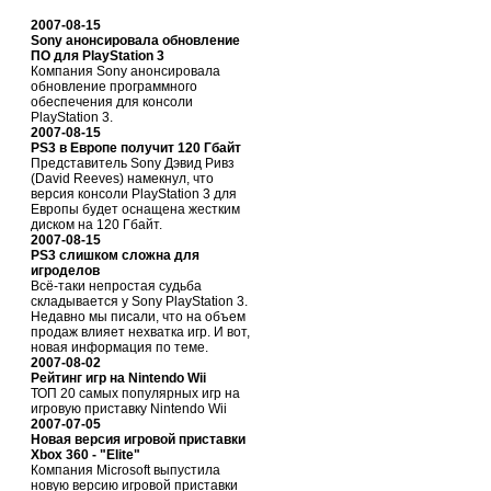
2007-08-15
Sony анонсировала обновление
ПО для PlayStation 3
Компания Sony анонсировала
обновление программного
обеспечения для консоли
PlayStation 3.
2007-08-15
PS3 в Европе получит 120 Гбайт
Представитель Sony Дэвид Ривз
(David Reeves) намекнул, что
версия консоли PlayStation 3 для
Европы будет оснащена жестким
диском на 120 Гбайт.
2007-08-15
PS3 слишком сложна для
игроделов
Всё-таки непростая судьба
складывается у Sony PlayStation 3.
Недавно мы писали, что на объем
продаж влияет нехватка игр. И вот,
новая информация по теме.
2007-08-02
Рейтинг игр на Nintendo Wii
ТОП 20 самых популярных игр на
игровую приставку Nintendo Wii
2007-07-05
Новая версия игровой приставки
Xbox 360 - "Elite"
Компания Microsoft выпустила
новую версию игровой приставки