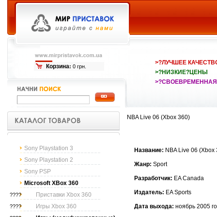
>?ЛУЧШЕЕ КАЧЕСТВ
Корзина
:
0 грн.
>?НИЗКИЕ?ЦЕНЫ
>?СВОЕВРЕМЕННАЯ
NBA Live 06 (Xbox 360)
Sony Playstation 3
Название:
NBA Live 06 (Xbox 
Sony Playstation 2
Жанр:
Sport
Sony PSP
Разработчик:
EA Canada
Microsoft XBox 360
Издатель:
EA Sports
Приставки Xbox 360
????
Игры Xbox 360
Дата выхода:
ноябрь 2005 г
????