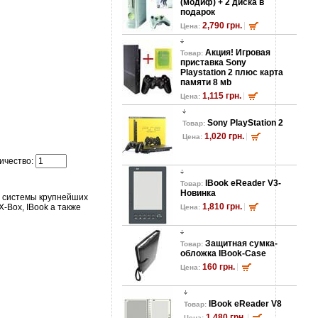
(модиф) + 2 диска в
подарок
2,790 грн.
Цена:
Акция! Игровая
Товар:
приставка Sony
Playstation 2 плюс карта
памяти 8 мb
1,115 грн.
Цена:
Sony PlayStation 2
Товар:
1,020 грн.
Цена:
ичество:
lBook eReader V3-
Товар:
Новинка
е системы крупнейших
1,810 грн.
 X-Box, IBook а также
Цена:
Защитная сумка-
Товар:
обложка lBook-Case
160 грн.
Цена:
lBook eReader V8
Товар:
1,480 грн.
Цена: