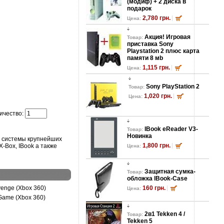
(модиф) + 2 диска в
подарок
2,780 грн.
Цена:
Акция! Игровая
Товар:
приставка Sony
Playstation 2 плюс карта
памяти 8 мb
1,115 грн.
Цена:
Sony PlayStation 2
Товар:
1,020 грн.
Цена:
ичество:
lBook eReader V3-
Товар:
Новинка
е системы крупнейших
1,800 грн.
 X-Box, IBook а также
Цена:
Защитная сумка-
Товар:
обложка lBook-Case
venge (Xbox 360)
160 грн.
Цена:
Game (Xbox 360)
2в1 Tekken 4 /
Товар:
Tekken 5