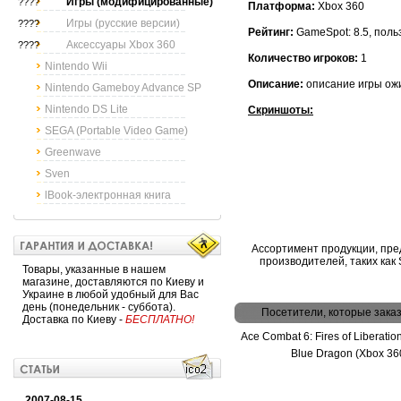
Игры (модифицированные)
????
Платформа:
Xbox 360
Игры (русские версии)
????
Рейтинг:
GameSpot: 8.5, поль
Аксессуары Xbox 360
????
Количество игроков:
1
Nintendo Wii
Описание:
описание игры ож
Nintendo Gameboy Advance SP
Nintendo DS Lite
Скриншоты:
SEGA (Portable Video Game)
Greenwave
Sven
lBook-электронная книга
Ассортимент продукции, пре
производителей, таких как So
Товары, указанные в нашем
магазине, доставляются по Киеву и
Украине в любой удобный для Вас
день (понедельник - суббота).
Посетители, которые зака
Доставка по Киеву -
БЕСПЛАТНО!
Ace Combat 6: Fires of Liberatio
Blue Dragon (Xbox 36
2007-08-15