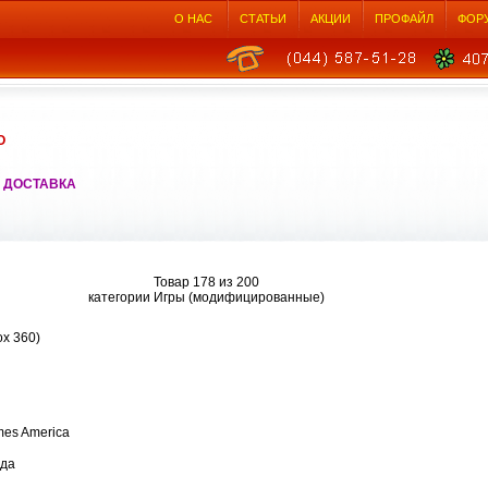
О НАС
СТАТЬИ
АКЦИИ
ПРОФАЙЛ
ФОР
О
 ДОСТАВКА
Товар 178 из 200
категории Игры (модифицированные)
ox 360)
es America
ода