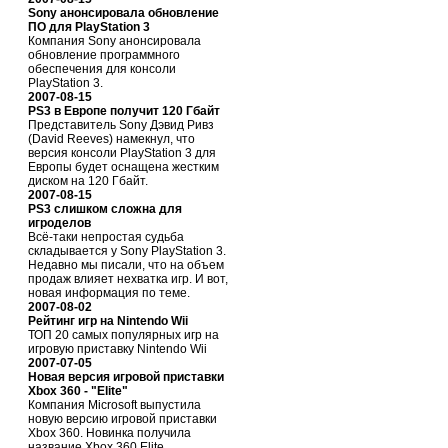
Sony анонсировала обновление
ПО для PlayStation 3
Компания Sony анонсировала
обновление программного
обеспечения для консоли
PlayStation 3.
2007-08-15
PS3 в Европе получит 120 Гбайт
Представитель Sony Дэвид Ривз
(David Reeves) намекнул, что
версия консоли PlayStation 3 для
Европы будет оснащена жестким
диском на 120 Гбайт.
2007-08-15
PS3 слишком сложна для
игроделов
Всё-таки непростая судьба
складывается у Sony PlayStation 3.
Недавно мы писали, что на объем
продаж влияет нехватка игр. И вот,
новая информация по теме.
2007-08-02
Рейтинг игр на Nintendo Wii
ТОП 20 самых популярных игр на
игровую приставку Nintendo Wii
2007-07-05
Новая версия игровой приставки
Xbox 360 - "Elite"
Компания Microsoft выпустила
новую версию игровой приставки
Xbox 360. Новинка получила
название Xbox 360 Elite.