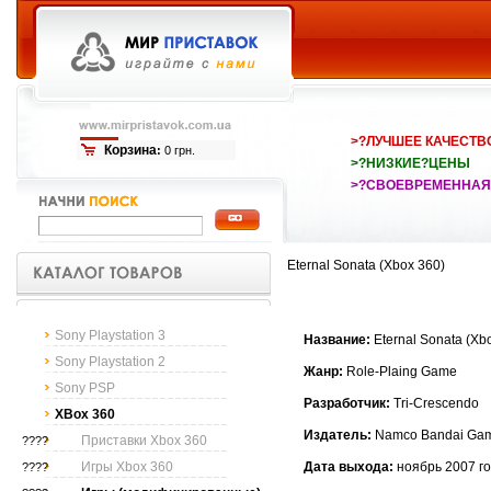
>?ЛУЧШЕЕ КАЧЕСТВ
Корзина
:
0 грн.
>?НИЗКИЕ?ЦЕНЫ
>?СВОЕВРЕМЕННАЯ
Eternal Sonata (Xbox 360)
Sony Playstation 3
Название:
Eternal Sonata (Xb
Sony Playstation 2
Жанр:
Role-Plaing Game
Sony PSP
Разработчик:
Tri-Crescendo
XBox 360
Издатель:
Namco Bandai Gam
Приставки Xbox 360
????
Игры Xbox 360
Дата выхода:
ноябрь 2007 г
????