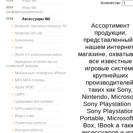
Игры Wii
????
Количество:
Игры Wii
????
(модифицированные)
Аксессуары Wii
????
Ассортимент
Nintendo Gameboy Advance SP
продукции,
Nintendo DS Lite
представленный
Greenwave
нашем интернет
Sven
магазине, охваты
lBook V3 электронная книга
все известные
Зарядные устройства на
солнечной энергии
игровые систем
Мобильные телефоны iPhone
крупнейших
MP3 MP4-плееры
производителей
Apple iPOD
таких как Sony,
UMPC
Nintendo, Microso
Цифровые фоторамки
Sony Playstation 
GPS-навигаторы
Sony Playstatio
Видео очки
Portable, Microsoft
Пылесосы роботы
Box, IBook а так
Игровые роботы
аксессуаров и иг