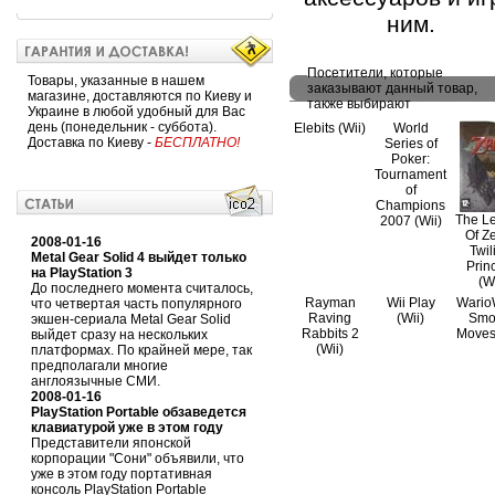
ним.
Посетители, которые
Товары, указанные в нашем
заказывают данный товар,
магазине, доставляются по Киеву и
также выбирают
Украине в любой удобный для Вас
день (понедельник - суббота).
Elebits (Wii)
World
Доставка по Киеву -
БЕСПЛАТНО!
Series of
Poker:
Tournament
of
Champions
The L
2007 (Wii)
Of Ze
2008-01-16
Twil
Metal Gear Solid 4 выйдет только
Prin
на PlayStation 3
(Wi
До последнего момента считалось,
Rayman
Wii Play
Wario
что четвертая часть популярного
Raving
(Wii)
Smo
экшен-сериала Metal Gear Solid
Rabbits 2
Moves 
выйдет сразу на нескольких
(Wii)
платформах. По крайней мере, так
предполагали многие
англоязычные СМИ.
2008-01-16
PlayStation Portable обзаведется
клавиатурой уже в этом году
Представители японской
корпорации "Сони" объявили, что
уже в этом году портативная
консоль PlayStation Portable