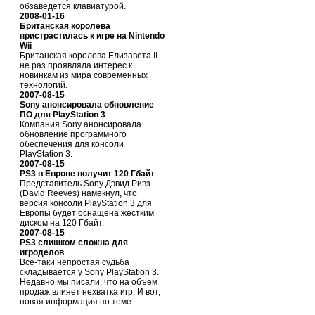
обзаведется клавиатурой.
2008-01-16
Британская королева
пристрастилась к игре на Nintendo
Wii
Британская королева Елизавета II
не раз проявляла интерес к
новинкам из мира современных
технологий.
2007-08-15
Sony анонсировала обновление
ПО для PlayStation 3
Компания Sony анонсировала
обновление программного
обеспечения для консоли
PlayStation 3.
2007-08-15
PS3 в Европе получит 120 Гбайт
Представитель Sony Дэвид Ривз
(David Reeves) намекнул, что
версия консоли PlayStation 3 для
Европы будет оснащена жестким
диском на 120 Гбайт.
2007-08-15
PS3 слишком сложна для
игроделов
Всё-таки непростая судьба
складывается у Sony PlayStation 3.
Недавно мы писали, что на объем
продаж влияет нехватка игр. И вот,
новая информация по теме.