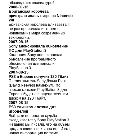
обзаведется клавиатурой.
2008-01-16
Британская королева
пристрастилась к игре на Nintendo
Wii
Британская королева Елизавета II
не раз проявляла интерес к
новинкам из мира современных
технологий.
2007-08-15
Sony анонсировала обновление
ПО для PlayStation 3
Компания Sony анонсировала
обновление программного
обеспечения для консоли
PlayStation 3.
2007-08-15
PS3 в Европе получит 120 Гбайт
Представитель Sony Дэвид Ривз
(David Reeves) намекнул, что
версия консоли PlayStation 3 для
Европы будет оснащена жестким
диском на 120 Гбайт.
2007-08-15
PS3 слишком сложна для
игроделов
Всё-таки непростая судьба
складывается у Sony PlayStation 3.
Недавно мы писали, что на объем
продаж влияет нехватка игр. И вот,
новая информация по теме.