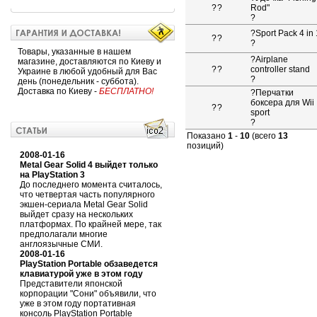
?
?
Rod"
?
?
Sport Pack 4 in 
?
?
?
Товары, указанные в нашем
?
Airplane
магазине, доставляются по Киеву и
?
?
controller stand
Украине в любой удобный для Вас
?
день (понедельник - суббота).
Доставка по Киеву -
БЕСПЛАТНО!
?
Перчатки
боксера для Wii
?
?
sport
?
Показано
1
-
10
(всего
13
позиций)
2008-01-16
Metal Gear Solid 4 выйдет только
на PlayStation 3
До последнего момента считалось,
что четвертая часть популярного
экшен-сериала Metal Gear Solid
выйдет сразу на нескольких
платформах. По крайней мере, так
предполагали многие
англоязычные СМИ.
2008-01-16
PlayStation Portable обзаведется
клавиатурой уже в этом году
Представители японской
корпорации "Сони" объявили, что
уже в этом году портативная
консоль PlayStation Portable