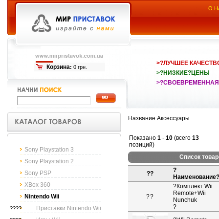
О Н
>?ЛУЧШЕЕ КАЧЕСТВ
Корзина
:
0 грн.
>?НИЗКИЕ?ЦЕНЫ
>?СВОЕВРЕМЕННАЯ
Название Аксессуары
Показано
1
-
10
(всего
13
позиций)
Sony Playstation 3
Список това
Sony Playstation 2
?
Sony PSP
??
Наименование
XBox 360
?
Комплект Wii
Remote+Wii
Nintendo Wii
?
?
Nunchuk
?
Приставки Nintendo Wii
????