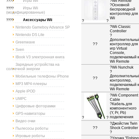
Игры Wii
?
Wii Remote
????
?Основной
Игры Wii
????
беспроводной
(модифицированные)
контроллер для
Wii
Аксессуары Wii
????
?
?
?
Wii Classic
Nintendo Gameboy Advance SP
Controller
Nintendo DS Lite
?
Дополнительны
Greenwave
?
?
контроллер для
игр Virtual
Sven
Console,
lBook V3 электронная книга
подключаемый к
Wii Remote
Зарядные устройства на
?
Wii Nunchuk
солнечной энергии
?
Дополнительны
Мобильные телефоны iPhone
?
?
контроллер,
MP3 MP4-плееры
подключаемый к
Wii Remote
Apple iPOD
?
Wii Component
UMPC
Cable
?Кабель для
Цифровые фоторамки
компонентного
(Y, Pr, Pb)
GPS-навигаторы
подключения
?
?
Видео очки
?
Джойстик Twin
?
?
Shock Controller
Пылесосы роботы
?
Игровые роботы
?
Удочка "Fishing