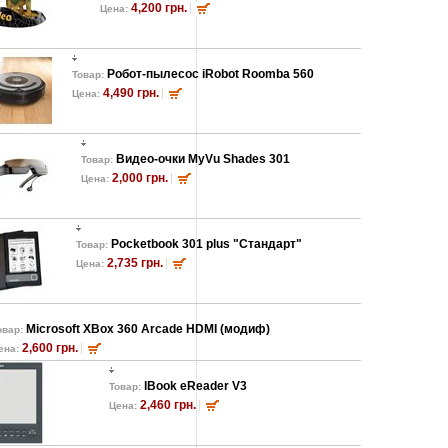
4,200 грн.
Цена:
Робот-пылесос iRobot Roomba 560
Товар:
4,490 грн.
Цена:
Видео-очки MyVu Shades 301
Товар:
2,000 грн.
Цена:
Pocketbook 301 plus "Стандарт"
Товар:
2,735 грн.
Цена:
Microsoft XBox 360 Arcade HDMI (модиф)
овар:
2,600 грн.
ена:
lBook eReader V3
Товар:
2,460 грн.
Цена: