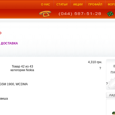
О НАС
СТАТЬИ
АКЦИИ
ПРОФАЙЛ
ФОР
О
 ДОСТАВКА
4,310 грн.
Товар 42 из 43
?
категории Nokia
П
?
, GSM 1900, WCDMA
авиша