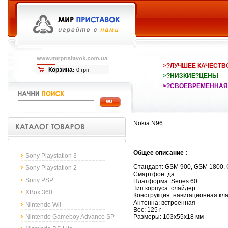
>?ЛУЧШЕЕ КАЧЕСТВ
Корзина
:
0 грн.
>?НИЗКИЕ?ЦЕНЫ
>?СВОЕВРЕМЕННАЯ
Nokia N96
Общее описание :
Sony Playstation 3
Стандарт: GSM 900, GSM 1800
Sony Playstation 2
Смартфон: да
Sony PSP
Платформа: Series 60
Тип корпуса: слайдер
XBox 360
Конструкция: навигационная кл
Антенна: встроенная
Nintendo Wii
Вес: 125 г
Nintendo Gameboy Advance SP
Размеры: 103x55x18 мм