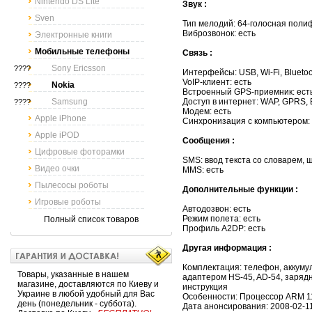
Nintendo DS Lite
Звук :
Sven
Тип мелодий: 64-голосная пол
Виброзвонок: есть
Электронные книги
Мобильные телефоны
Связь :
Sony Ericsson
????
Интерфейсы: USB, Wi-Fi, Bluetoo
VoIP-клиент: есть
Nokia
????
Встроенный GPS-приемник: ест
Samsung
Доступ в интернет: WAP, GPRS
????
Модем: есть
Apple iPhone
Синхронизация с компьютером: 
Apple iPOD
Сообщения :
Цифровые фоторамки
SMS: ввод текста со словарем,
Видео очки
MMS: есть
Пылесосы роботы
Дополнительные функции :
Игровые роботы
Автодозвон: есть
Режим полета: есть
Полный список товаров
Профиль A2DP: есть
Другая информация :
Комплектация: телефон, аккумул
Товары, указанные в нашем
адаптером HS-45, AD-54, заряд
магазине, доставляются по Киеву и
инструкция
Украине в любой удобный для Вас
Особенности: Процессор ARM 1
день (понедельник - суббота).
Дата анонсирования: 2008-02-1