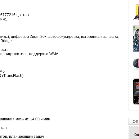
 16777216 цветов
икс.
пикс.), цифровой Zoom 20x, автофокусировка, встроенная вспышка,
tBridge
 есть
-проигрыватель, поддержка WMA
 Мб
 (TransFlash)
ивания музыки: 14:00 ч:мин
ка :
Ка
ятор, планировщик задач