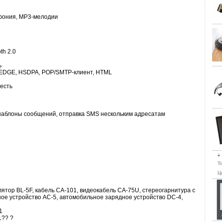
ифония, MP3-мелодии
th 2.0
ь
, EDGE, HSDPA, POP/SMTP-клиент, HTML
есть
 шаблоны сообщений, отправка SMS нескольким адресатам
Т
Ц
ятор BL-5F, кабель CA-101, видеокабель CA-75U, стереогарнитура с
ное устройство AC-5, автомобильное зарядное устройство DC-4,
1
1?? ?