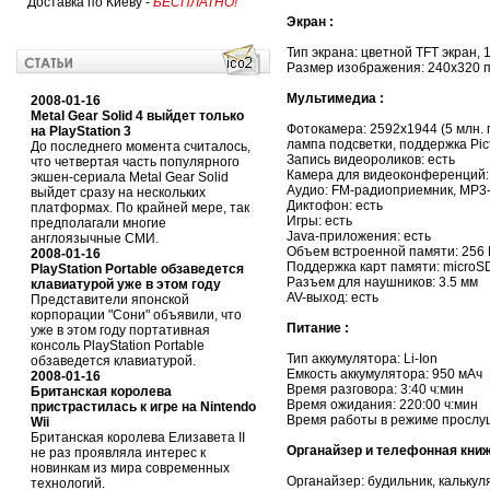
Доставка по Киеву -
БЕСПЛАТНО!
Экран :
Тип экрана: цветной TFT экран,
Размер изображения: 240x320 п
Мультимедиа :
2008-01-16
Metal Gear Solid 4 выйдет только
Фотокамера: 2592x1944 (5 млн. 
на PlayStation 3
лампа подсветки, поддержка Pic
До последнего момента считалось,
Запись видеороликов: есть
что четвертая часть популярного
Камера для видеоконференций:
экшен-сериала Metal Gear Solid
Аудио: FM-радиоприемник, MP3
выйдет сразу на нескольких
Диктофон: есть
платформах. По крайней мере, так
Игры: есть
предполагали многие
Java-приложения: есть
англоязычные СМИ.
Объем встроенной памяти: 256
2008-01-16
Поддержка карт памяти: microSD
PlayStation Portable обзаведется
Разъем для наушников: 3.5 мм
клавиатурой уже в этом году
AV-выход: есть
Представители японской
корпорации "Сони" объявили, что
Питание :
уже в этом году портативная
консоль PlayStation Portable
Тип аккумулятора: Li-Ion
обзаведется клавиатурой.
Емкость аккумулятора: 950 мАч
2008-01-16
Время разговора: 3:40 ч:мин
Британская королева
Время ожидания: 220:00 ч:мин
пристрастилась к игре на Nintendo
Время работы в режиме прослуш
Wii
Британская королева Елизавета II
Органайзер и телефонная книж
не раз проявляла интерес к
новинкам из мира современных
Органайзер: будильник, калькул
технологий.