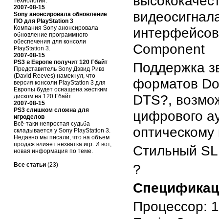
высококачес
технологий.
2007-08-15
видеосигнал
Sony анонсировала обновление
ПО для PlayStation 3
Компания Sony анонсировала
интерфейсо
обновление программного
обеспечения для консоли
Component
PlayStation 3.
2007-08-15
PS3 в Европе получит 120 Гбайт
Поддержка з
Представитель Sony Дэвид Ривз
(David Reeves) намекнул, что
форматов Dolb
версия консоли PlayStation 3 для
Европы будет оснащена жестким
DTS?, возмо
диском на 120 Гбайт.
2007-08-15
PS3 слишком сложна для
цифрового а
игроделов
Всё-таки непростая судьба
оптическому
складывается у Sony PlayStation 3.
Недавно мы писали, что на объем
продаж влияет нехватка игр. И вот,
Стильный SL
новая информация по теме.
Все статьи
(23)
?
Спецификац
Процессор: 1