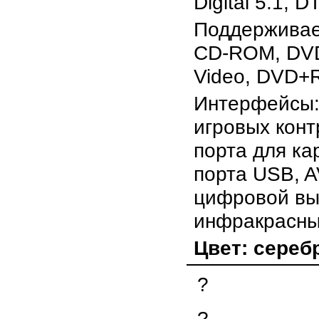
Digital 5.1, D
Поддержива
CD-ROM, DV
Video, DVD+
Интерфейсы:
игровых конт
порта для ка
порта USB, A
цифровой вы
инфракрасны
Цвет: сереб
?
?