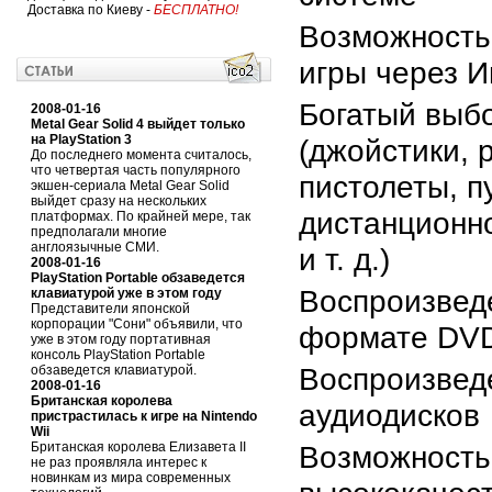
Доставка по Киеву -
БЕСПЛАТНО!
Возможность
игры через И
Богатый выб
2008-01-16
Metal Gear Solid 4 выйдет только
на PlayStation 3
(джойстики, 
До последнего момента считалось,
что четвертая часть популярного
пистолеты, п
экшен-сериала Metal Gear Solid
выйдет сразу на нескольких
дистанционн
платформах. По крайней мере, так
предполагали многие
англоязычные СМИ.
и т. д.)
2008-01-16
PlayStation Portable обзаведется
Воспроизвед
клавиатурой уже в этом году
Представители японской
корпорации "Сони" объявили, что
формате DV
уже в этом году портативная
консоль PlayStation Portable
Воспроизвед
обзаведется клавиатурой.
2008-01-16
Британская королева
аудиодисков
пристрастилась к игре на Nintendo
Wii
Британская королева Елизавета II
Возможность
не раз проявляла интерес к
новинкам из мира современных