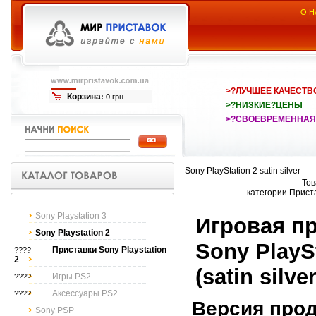
О Н
>?ЛУЧШЕЕ КАЧЕСТВ
Корзина
:
0 грн.
>?НИЗКИЕ?ЦЕНЫ
>?СВОЕВРЕМЕННАЯ
Sony PlayStation 2 satin silver
Тов
категории Приста
Sony Playstation 3
Игровая п
Sony Playstation 2
Sony PlayS
Приставки Sony Playstation
????
2
(satin silver
Игры PS2
????
Аксессуары PS2
????
Версия прод
Sony PSP