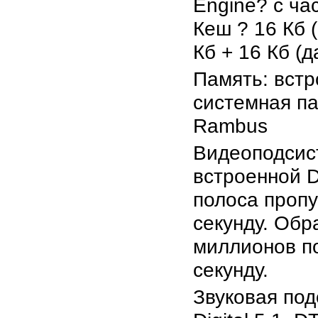
Engine? с ча
Кеш ? 16 Кб (
Кб + 16 Кб (д
Память: вст
системная па
Rambus
Видеоподсис
встроенной 
полоса пропу
секунду. Обр
миллионов п
секунду.
Звуковая под