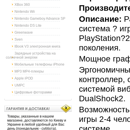
XBox 360
Производит
Nintendo Wii
Описание:
Р
Nintendo Gameboy Advance SP
Nintendo DS Lite
система ? иг
Greenwave
PlayStation?
Sven
поколения.
lBook V3 электронная книга
Зарядные устройства на
Мощное граф
солнечной энергии
Мобильные телефоны iPhone
Эргономичны
MP3 MP4-плееры
контроллер,
Apple iPOD
UMPC
системой ви
Цифровые фоторамки
DualShock2.
Возможность
Товары, указанные в нашем
игры 2-4 чел
магазине, доставляются по Киеву и
Украине в любой удобный для Вас
системе
день (понедельник - суббота).