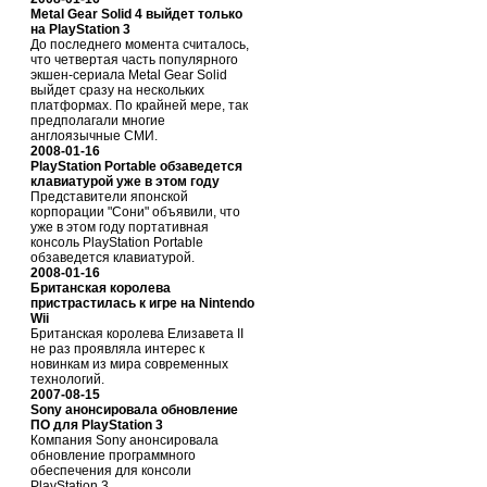
Metal Gear Solid 4 выйдет только
на PlayStation 3
До последнего момента считалось,
что четвертая часть популярного
экшен-сериала Metal Gear Solid
выйдет сразу на нескольких
платформах. По крайней мере, так
предполагали многие
англоязычные СМИ.
2008-01-16
PlayStation Portable обзаведется
клавиатурой уже в этом году
Представители японской
корпорации "Сони" объявили, что
уже в этом году портативная
консоль PlayStation Portable
обзаведется клавиатурой.
2008-01-16
Британская королева
пристрастилась к игре на Nintendo
Wii
Британская королева Елизавета II
не раз проявляла интерес к
новинкам из мира современных
технологий.
2007-08-15
Sony анонсировала обновление
ПО для PlayStation 3
Компания Sony анонсировала
обновление программного
обеспечения для консоли
PlayStation 3.