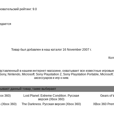
зовательский рейтинг: 9.0
идается
Товар был добавлен в наш каталог 16 November 2007 г.
Кол
дставленный в нашем интернет-магазине, охватывает все известные игровы
ny, Nintendo, Microsoft: Sony Playstation 2, Sony Playstation Portable, Microsoft
аксессуаров и игр к ним.
зывают данный товар, также выбирают
box 360)
Lost Planet: Extreme Condition. Русская
Gears of 
версия (Xbox 360)
n (Xbox 360)
The Darkness. Русская версия (Xbox 360)
XBox 360 Pre