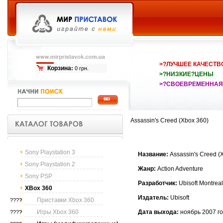
>?ЛУЧШЕЕ КАЧЕСТВ
Корзина
:
0 грн.
>?НИЗКИЕ?ЦЕНЫ
>?СВОЕВРЕМЕННАЯ
Assassin's Creed (Xbox 360)
Sony Playstation 3
Название:
Assassin's Creed (
Sony Playstation 2
Жанр:
Action Adventure
Sony PSP
Разработчик:
Ubisoft Montreal
XBox 360
Издатель:
Ubisoft
Приставки Xbox 360
????
Игры Xbox 360
Дата выхода:
ноябрь 2007 г
????