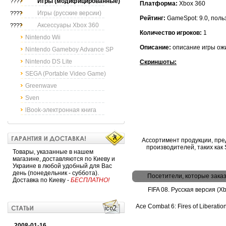
Игры (модифицированные)
????
Платформа:
Xbox 360
Игры (русские версии)
????
Рейтинг:
GameSpot: 9.0, поль
Аксессуары Xbox 360
????
Количество игроков:
1
Nintendo Wii
Описание:
описание игры ож
Nintendo Gameboy Advance SP
Nintendo DS Lite
Скриншоты:
SEGA (Portable Video Game)
Greenwave
Sven
lBook-электронная книга
Ассортимент продукции, пре
производителей, таких как So
Товары, указанные в нашем
магазине, доставляются по Киеву и
Украине в любой удобный для Вас
день (понедельник - суббота).
Посетители, которые зака
Доставка по Киеву -
БЕСПЛАТНО!
FIFA 08. Русская версия (X
Ace Combat 6: Fires of Liberatio
2008-01-16