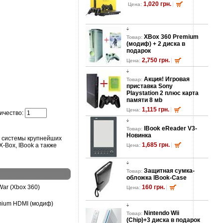
1,020 грн.
Цена:
XBox 360 Premium
Товар:
(модиф) + 2 диска в
подарок
2,750 грн.
Цена:
Акция! Игровая
Товар:
приставка Sony
Playstation 2 плюс карта
памяти 8 мb
1,115 грн.
Цена:
ичество:
lBook eReader V3-
Товар:
Новинка
е системы крупнейших
1,685 грн.
 X-Box, IBook а также
Цена:
Защитная сумка-
Товар:
обложка lBook-Case
War (Xbox 360)
160 грн.
Цена:
mium HDMI (модиф)
Nintendo Wii
Товар:
(Chip)+3 диска в подарок