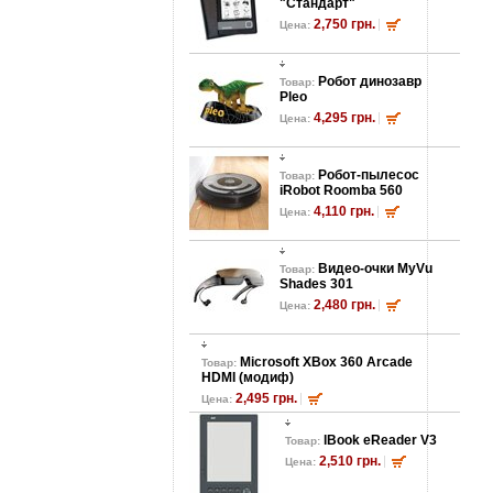
"Стандарт"
2,750 грн.
Цена:
Робот динозавр
Товар:
Pleo
4,295 грн.
Цена:
Робот-пылесос
Товар:
iRobot Roomba 560
4,110 грн.
Цена:
Видео-очки MyVu
Товар:
Shades 301
2,480 грн.
Цена:
Microsoft XBox 360 Arcade
Товар:
HDMI (модиф)
2,495 грн.
Цена:
lBook eReader V3
Товар:
2,510 грн.
Цена: