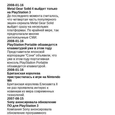
2008-01-16
Metal Gear Solid 4 выйдет только
на PlayStation 3
До последнего момента считалось,
что четвертая часть популярного
экшен-сериала Metal Gear Solid
выйдет сразу на нескольких
платформах. По крайней мере, так
предполагали многие
англоязычные СМИ.
2008-01-16
PlayStation Portable обзаведется
клавиатурой уже в этом году
Представители японской
корпорации "Сони" объявили, что
уже в этом году портативная
консоль PlayStation Portable
обзаведется клавиатурой.
2008-01-16
Британская королева
пристрастилась к игре на Nintendo
Wii
Британская королева Елизавета II
не раз проявляла интерес к
новинкам из мира современных
технологий.
2007-08-15
Sony анонсировала обновление
ПО для PlayStation 3
Компания Sony анонсировала
обновление программного