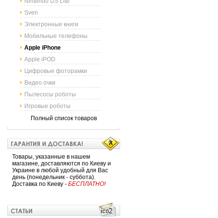
Nintendo DS Lite
Sven
Электронные книги
Мобильные телефоны
Apple iPhone
Apple iPOD
Цифровые фоторамки
Видео очки
Пылесосы роботы
Игровые роботы
Полный список товаров
Товары, указанные в нашем
магазине, доставляются по Киеву и
Украине в любой удобный для Вас
день (понедельник - суббота).
Доставка по Киеву -
БЕСПЛАТНО!