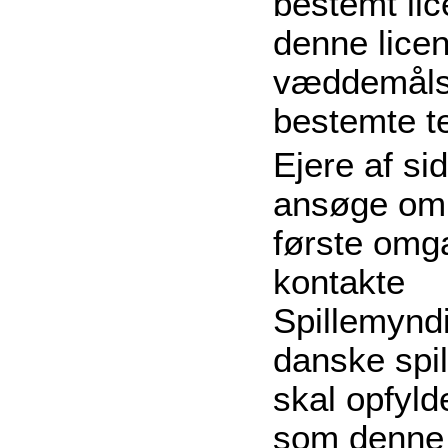
bestemt lic
denne lice
væddemåls
bestemte te
Ejere af si
ansøge om 
første omg
kontakte
Spillemynd
danske spi
skal opfyld
som denne