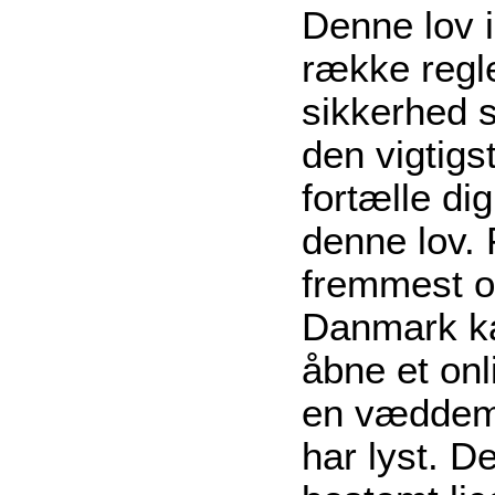
Denne lov 
række regle
sikkerhed s
den vigtigs
fortælle di
denne lov. 
fremmest om
Danmark ka
åbne et onl
en væddemå
har lyst. D