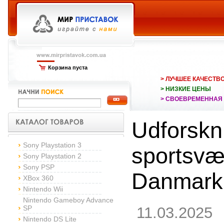
Корзина пуста
> ЛУЧШЕЕ КАЧЕСТВ
> НИЗКИЕ ЦЕНЫ
> СВОЕВРЕМЕННАЯ
Udforskn
Sony Playstation 3
sportsvæ
Sony Playstation 2
Sony PSP
Danmark
XBox 360
Nintendo Wii
Nintendo Gameboy Advance
SP
11.03.2025
Nintendo DS Lite