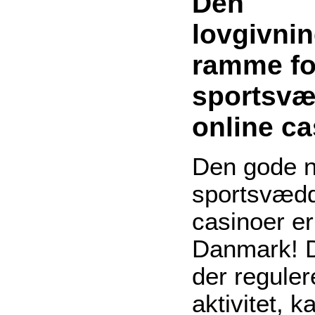
Den
lovgivni
ramme fo
sportsv
online ca
Den gode n
sportsvædd
casinoer er 
Danmark! D
der regule
aktivitet, k