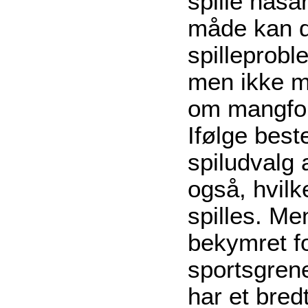
spille hasa
måde kan d
spilleprobl
men ikke mi
om mangfol
Ifølge bes
spiludvalg
også, hvilk
spilles. Me
bekymret fo
sportsgren
har et bred