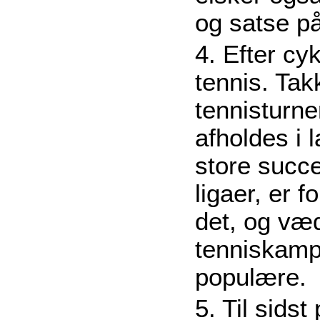
og satse p
4. Efter c
tennis. Ta
tennisturne
afholdes i 
store succe
ligaer, er f
det, og væ
tenniskamp
populære.
5. Til sidst