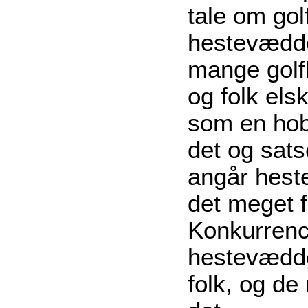
tale om gol
hestevædde
mange golf
og folk elsk
som en hob
det og sats
angår hest
det meget f
Konkurrenc
hestevædd
folk, og de