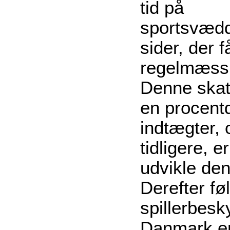
tid på
sportsvædd
sider, der f
regelmæssig
Denne ska
en procentd
indtægter,
tidligere, e
udvikle de
Derefter fø
spillerbesk
Danmark e