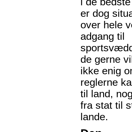
i de bedste
er dog situa
over hele v
adgang til
sportsvædd
de gerne vi
ikke enig 
reglerne ka
til land, n
fra stat til 
lande.