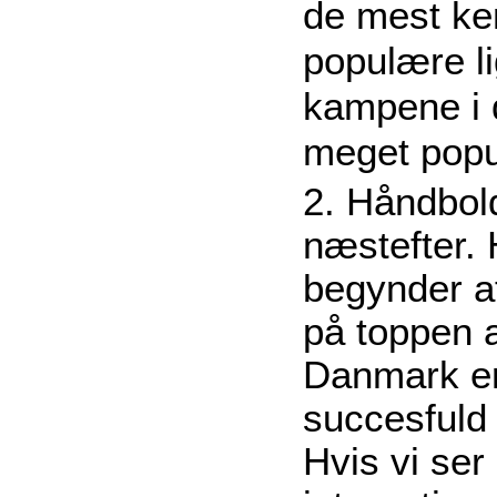
de mest ke
populære li
kampene i 
meget popu
2. Håndbo
næstefter.
begynder a
på toppen a
Danmark er
succesfuld 
Hvis vi ser