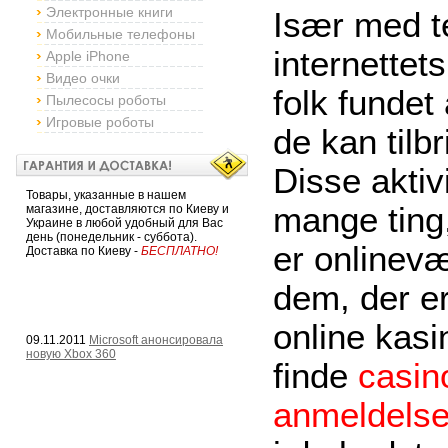
Электронные книги
Især med t
Мобильные телефоны
internettets
Apple iPhone
Видео очки
folk fundet 
Пылесосы роботы
Игровые роботы
de kan tilbr
Disse aktiv
Товары, указанные в нашем
mange ting
магазине, доставляются по Киеву и
Украине в любой удобный для Вас
день (понедельник - суббота).
er onlinev
Доставка по Киеву -
БЕСПЛАТНО!
dem, der er
online kas
09.11.2011
Microsoft анонсировала
новую Xbox 360
finde
casin
anmeldelse