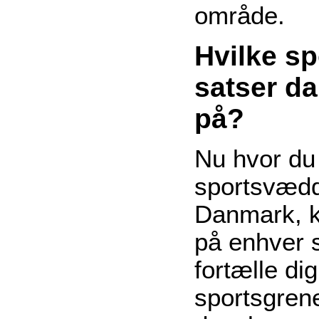
område.
Hvilke s
satser d
på?
Nu hvor du
sportsvædd
Danmark, k
på enhver s
fortælle dig
sportsgren