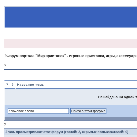
?
Форум портала "Мир приставок" - игровые приставки, игры, аксессуары
?
?Новости магазина
?
?
Название темы
Не найдено ни одной т
?
2
чел. просматривают этот форум (гостей: 2, скрытых пользователей: 0)