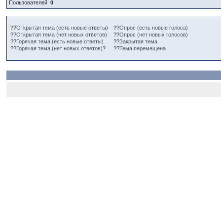
Пользователей:
0
??
Открытая тема (есть новые ответы)
??
Опрос (есть новые голоса)
??
Открытая тема (нет новых ответов)
??
Опрос (нет новых голосов)
??
Горячая тема (есть новые ответы)
??
Закрытая тема
??
Горячая тема (нет новых ответов)
?
??
Тема перемещена