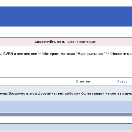
Здравствуйте, гость
(
Вход
|
Регистрация
)
, SVEN и все все все
?>?
Интернет магазин "Мир приставок"
?>?
Новости ма
Ответов
Автор
емы. Возможно в этом форуме нет тем, либо они более стары и не соответству