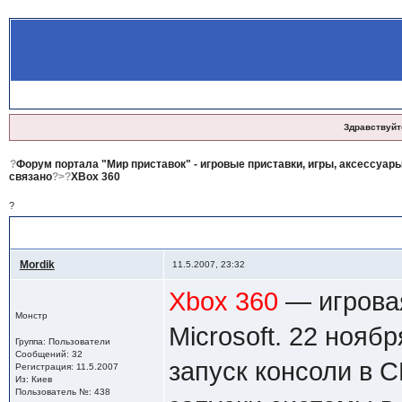
Здравствуйт
?
Форум портала "Мир приставок" - игровые приставки, игры, аксессуары
связано
?>?
XBox 360
?
?
XBox
Mordik
11.5.2007, 23:32
Xbox 360
— игровая
Монстр
Microsoft. 22 ноя
Группа: Пользователи
Сообщений: 32
запуск консоли в 
Регистрация: 11.5.2007
Из: Киев
Пользователь №: 438