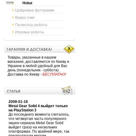
Holux
????
Цифровые фоторамки
Видео очки
Пылесосы роботы
Игровые роботы
Товары, указанные в нашем
магазине, доставляются по Киеву и
Украине в любой удобный для Вас
день (понедельник - суббота).
Доставка по Киеву -
БЕСПЛАТНО!
2008-01-16
Metal Gear Solid 4 выйдет только
на PlayStation 3
До последнего момента считалось,
что четвертая часть популярного
экшен-сериала Metal Gear Solid
выйдет сразу на нескольких
платформах. По крайней мере, так
предполагали многие