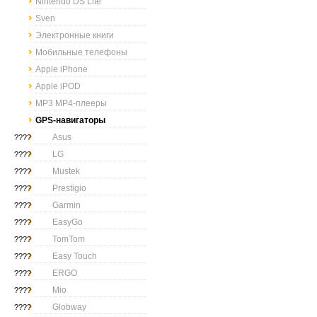
Nintendo DS Lite
Sven
Электронные книги
Мобильные телефоны
Apple iPhone
Apple iPOD
MP3 MP4-плееры
GPS-навигаторы
Asus
????
LG
????
Mustek
????
Prestigio
????
Garmin
????
EasyGo
????
TomTom
????
Easy Touch
????
ERGO
????
Mio
????
Globway
????