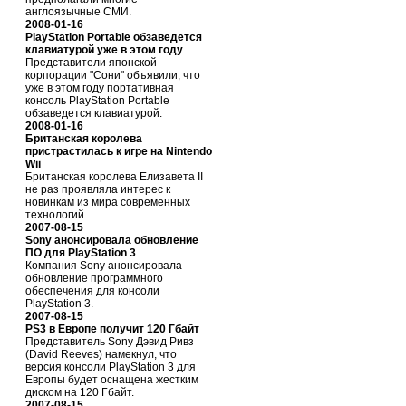
англоязычные СМИ.
2008-01-16
PlayStation Portable обзаведется
клавиатурой уже в этом году
Представители японской
корпорации "Сони" объявили, что
уже в этом году портативная
консоль PlayStation Portable
обзаведется клавиатурой.
2008-01-16
Британская королева
пристрастилась к игре на Nintendo
Wii
Британская королева Елизавета II
не раз проявляла интерес к
новинкам из мира современных
технологий.
2007-08-15
Sony анонсировала обновление
ПО для PlayStation 3
Компания Sony анонсировала
обновление программного
обеспечения для консоли
PlayStation 3.
2007-08-15
PS3 в Европе получит 120 Гбайт
Представитель Sony Дэвид Ривз
(David Reeves) намекнул, что
версия консоли PlayStation 3 для
Европы будет оснащена жестким
диском на 120 Гбайт.
2007-08-15