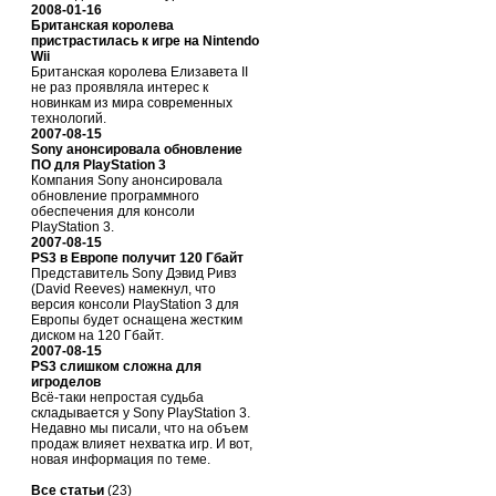
2008-01-16
Британская королева
пристрастилась к игре на Nintendo
Wii
Британская королева Елизавета II
не раз проявляла интерес к
новинкам из мира современных
технологий.
2007-08-15
Sony анонсировала обновление
ПО для PlayStation 3
Компания Sony анонсировала
обновление программного
обеспечения для консоли
PlayStation 3.
2007-08-15
PS3 в Европе получит 120 Гбайт
Представитель Sony Дэвид Ривз
(David Reeves) намекнул, что
версия консоли PlayStation 3 для
Европы будет оснащена жестким
диском на 120 Гбайт.
2007-08-15
PS3 слишком сложна для
игроделов
Всё-таки непростая судьба
складывается у Sony PlayStation 3.
Недавно мы писали, что на объем
продаж влияет нехватка игр. И вот,
новая информация по теме.
Все статьи
(23)