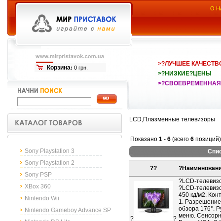
О Н
>?ЛУЧШЕЕ КАЧЕСТВ
Корзина
:
0 грн.
>?НИЗКИЕ?ЦЕНЫ
>?СВОЕВРЕМЕННАЯ
LCD,Плазменные телевизоры
Показано
1
-
6
(всего
6
позиций)
Sony Playstation 3
Спис
Sony Playstation 2
??
?
Наименован
Sony PSP
?
LCD-телевизо
XBox 360
?LCD-телевизо
450 кд/м2. Кон
Nintendo Wii
1. Разрешение 
обзора 176°. 
Nintendo Gameboy Advance SP
меню. Сенсорн
?
?