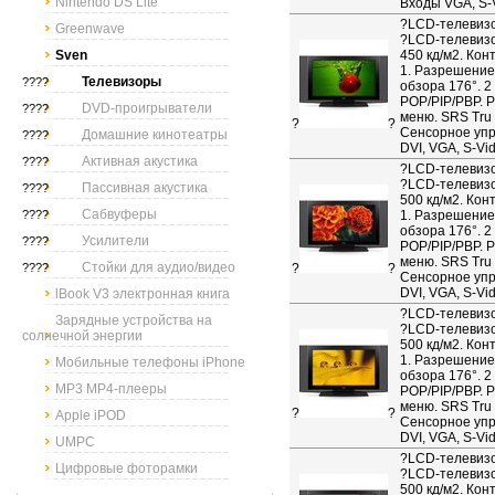
Nintendo DS Lite
Входы VGA, S-
?
LCD-телевизо
Greenwave
?LCD-телевизо
Sven
450 кд/м2. Кон
1. Разрешение 
Телевизоры
????
обзора 176°. 2
POP/PIP/PBP. 
DVD-проигрыватели
????
меню. SRS Tru 
?
?
Сенсорное упр
Домашние кинотеатры
????
DVI, VGA, S-Vi
Активная акустика
????
?
LCD-телевизо
?LCD-телевизо
Пассивная акустика
????
500 кд/м2. Кон
Сабвуферы
????
1. Разрешение 
обзора 176°. 2
Усилители
????
POP/PIP/PBP. 
меню. SRS Tru 
Стойки для аудио/видео
????
?
?
Сенсорное упр
DVI, VGA, S-Vi
lBook V3 электронная книга
?
LCD-телевизо
Зарядные устройства на
?LCD-телевизо
солнечной энергии
500 кд/м2. Кон
1. Разрешение 
Мобильные телефоны iPhone
обзора 176°. 2
MP3 MP4-плееры
POP/PIP/PBP. 
меню. SRS Tru 
?
?
Apple iPOD
Сенсорное упр
DVI, VGA, S-Vi
UMPC
?
LCD-телевизо
Цифровые фоторамки
?LCD-телевизо
500 кд/м2. Кон