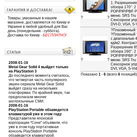
1. Разрешение 
обзора 170°. 2
POP/PIP/PBP. 
меню. SRS Tru 
?
?
Товары, указанные в нашем
Сенсорное упр
магазине, доставляются по Киеву и
DVI-D, VGA, S-
Украине в любой удобный для Вас
?
Плазменный 
день (понедельник - суббота).
?Плазменный 
Доставка по Киеву -
БЕСПЛАТНО!
с диагональю 4
кд/м2. Контраст
Разрешение 85
обзора 160°. 2
POP/PIP/PBP. 
?
?
меню. SRS Tru 
2008-01-16
Сенсорное упр
Metal Gear Solid 4 выйдет только
DVI, VGA, S-Vi
на PlayStation 3
Показано
1
-
6
(всего
6
позиций)
До последнего момента считалось,
что четвертая часть популярного
экшен-сериала Metal Gear Solid
выйдет сразу на нескольких
платформах. По крайней мере, так
предполагали многие
англоязычные СМИ.
2008-01-16
PlayStation Portable обзаведется
клавиатурой уже в этом году
Представители японской
корпорации "Сони" объявили, что
уже в этом году портативная
консоль PlayStation Portable
обзаведется клавиатурой.