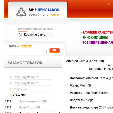
О Н
>?ЛУЧШЕЕ КАЧЕСТВ
Корзина
:
0 грн.
>?НИЗКИЕ?ЦЕНЫ
>?СВОЕВРЕМЕННАЯ
Armored Core 4 (Xbox 360)
Товар
категории Игры
Sony Playstation 3
Название:
Armored Core 4 (X
Sony Playstation 2
Жанр:
Mech Sim
Sony PSP
Разработчик:
From Software
XBox 360
Издатель:
Sega
Приставки Xbox 360
????
Игры Xbox 360
Дата выхода:
март 2007 год
????