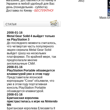
магазине, доставляются по Киеву и
360)
Украине в любой удобный для Вас
день (понедельник - суббота).
Доставка по Киеву -
БЕСПЛАТНО!
Mass Ef
2008-01-16
Metal Gear Solid 4 выйдет только
на PlayStation 3
До последнего момента считалось,
что четвертая часть популярного
экшен-сериала Metal Gear Solid
выйдет сразу на нескольких
платформах. По крайней мере, так
предполагали многие
англоязычные СМИ.
2008-01-16
PlayStation Portable обзаведется
клавиатурой уже в этом году
Представители японской
корпорации "Сони" объявили, что
уже в этом году портативная
консоль PlayStation Portable
обзаведется клавиатурой.
2008-01-16
Британская королева
пристрастилась к игре на Nintendo
Wii
Британская королева Елизавета II