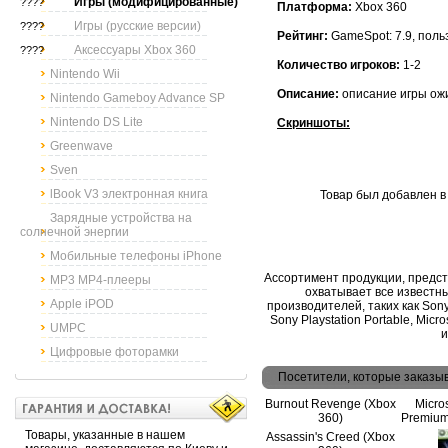
Игры (модифицированные)
????
Платформа:
Xbox 360
Игры (русские версии)
????
Рейтинг:
GameSpot: 7.9, поль
Аксессуары Xbox 360
????
Количество игроков:
1-2
Nintendo Wii
Описание:
описание игры ож
Nintendo Gameboy Advance SP
Nintendo DS Lite
Скриншоты:
Greenwave
Sven
lBook V3 электронная книга
Товар был добавлен в 
Зарядные устройства на
солнечной энергии
Мобильные телефоны iPhone
Ассортимент продукции, предс
MP3 MP4-плееры
охватывает все известн
Apple iPOD
производителей, таких как Sony, 
Sony Playstation Portable, Micr
UMPC
и
Цифровые фоторамки
Посетители, которые заказы
Burnout Revenge (Xbox
Micro
360)
Premium
Товары, указанные в нашем
Assassin's Creed (Xbox