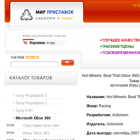
О Н
>?ЛУЧШЕЕ КАЧЕСТВ
Корзина
:
0 грн.
>?НИЗКИЕ?ЦЕНЫ
>?СВОЕВРЕМЕННАЯ
Hot Wheels: Beat That (Xbox 360)
Товар
категории Игры
Sony Playstation 3
Название:
Hot Wheels: Beat T
Sony Playstation 2
Жанр:
Racing
Sony PSP
Разработчик:
Activision
Microsoft XBox 360
Издатель:
Activision
Приставки Xbox 360
????
Игры Xbox 360
Дата выхода:
сентябрь 2007
????