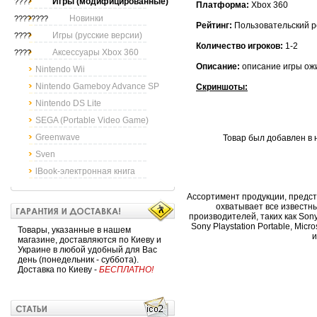
Игры (модифицированные)
????
Платформа:
Xbox 360
Новинки
????????
Рейтинг:
Пользовательский ре
Игры (русские версии)
????
Количество игроков:
1-2
Аксессуары Xbox 360
????
Описание:
описание игры ож
Nintendo Wii
Nintendo Gameboy Advance SP
Скриншоты:
Nintendo DS Lite
SEGA (Portable Video Game)
Greenwave
Товар был добавлен в н
Sven
lBook-электронная книга
Ассортимент продукции, предс
охватывает все известн
производителей, таких как Sony, 
Sony Playstation Portable, Micr
Товары, указанные в нашем
и
магазине, доставляются по Киеву и
Украине в любой удобный для Вас
день (понедельник - суббота).
Доставка по Киеву -
БЕСПЛАТНО!