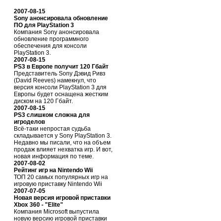
2007-08-15
Sony анонсировала обновление
ПО для PlayStation 3
Компания Sony анонсировала
обновление программного
обеспечения для консоли
PlayStation 3.
2007-08-15
PS3 в Европе получит 120 Гбайт
Представитель Sony Дэвид Ривз
(David Reeves) намекнул, что
версия консоли PlayStation 3 для
Европы будет оснащена жестким
диском на 120 Гбайт.
2007-08-15
PS3 слишком сложна для
игроделов
Всё-таки непростая судьба
складывается у Sony PlayStation 3.
Недавно мы писали, что на объем
продаж влияет нехватка игр. И вот,
новая информация по теме.
2007-08-02
Рейтинг игр на Nintendo Wii
ТОП 20 самых популярных игр на
игровую приставку Nintendo Wii
2007-07-05
Новая версия игровой приставки
Xbox 360 - "Elite"
Компания Microsoft выпустила
новую версию игровой приставки