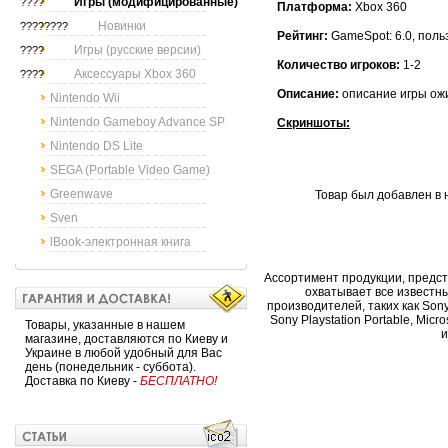
Игры (модифицированные)
????
Платформа:
Xbox 360
Новинки
????????
Рейтинг:
GameSpot: 6.0, поль
Игры (русские версии)
????
Количество игроков:
1-2
Аксессуары Xbox 360
????
Описание:
описание игры ож
Nintendo Wii
Nintendo Gameboy Advance SP
Скриншоты:
Nintendo DS Lite
SEGA (Portable Video Game)
Greenwave
Товар был добавлен в н
Sven
lBook-электронная книга
Ассортимент продукции, предс
охватывает все известн
производителей, таких как Sony, 
Sony Playstation Portable, Micr
Товары, указанные в нашем
и
магазине, доставляются по Киеву и
Украине в любой удобный для Вас
день (понедельник - суббота).
Доставка по Киеву -
БЕСПЛАТНО!