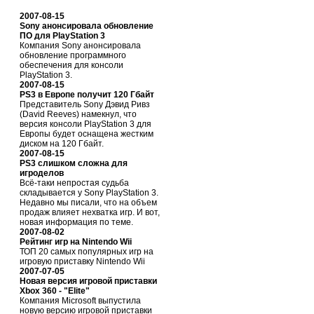
2007-08-15
Sony анонсировала обновление
ПО для PlayStation 3
Компания Sony анонсировала
обновление программного
обеспечения для консоли
PlayStation 3.
2007-08-15
PS3 в Европе получит 120 Гбайт
Представитель Sony Дэвид Ривз
(David Reeves) намекнул, что
версия консоли PlayStation 3 для
Европы будет оснащена жестким
диском на 120 Гбайт.
2007-08-15
PS3 слишком сложна для
игроделов
Всё-таки непростая судьба
складывается у Sony PlayStation 3.
Недавно мы писали, что на объем
продаж влияет нехватка игр. И вот,
новая информация по теме.
2007-08-02
Рейтинг игр на Nintendo Wii
ТОП 20 самых популярных игр на
игровую приставку Nintendo Wii
2007-07-05
Новая версия игровой приставки
Xbox 360 - "Elite"
Компания Microsoft выпустила
новую версию игровой приставки