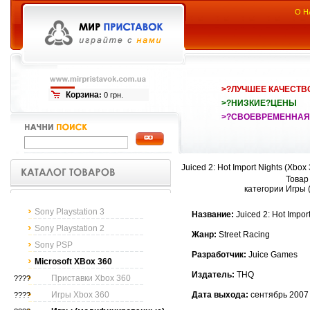
О Н
>?ЛУЧШЕЕ КАЧЕСТВ
Корзина
:
0 грн.
>?НИЗКИЕ?ЦЕНЫ
>?СВОЕВРЕМЕННАЯ
Juiced 2: Hot Import Nights (Xbox
Товар
категории Игры
Sony Playstation 3
Название:
Juiced 2: Hot Impor
Sony Playstation 2
Жанр:
Street Racing
Sony PSP
Разработчик:
Juice Games
Microsoft XBox 360
Издатель:
THQ
Приставки Xbox 360
????
Игры Xbox 360
Дата выхода:
сентябрь 2007
????