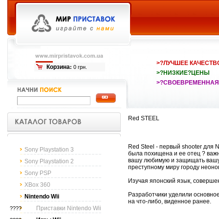
>?ЛУЧШЕЕ КАЧЕСТВ
Корзина
:
0 грн.
>?НИЗКИЕ?ЦЕНЫ
>?СВОЕВРЕМЕННАЯ
Red STEEL
Red Steel - первый shooter для
Sony Playstation 3
была похищена и ее отец ? важ
вашу любимую и защищать вашу 
Sony Playstation 2
преступному миру городу неонов
Sony PSP
Изучая японский язык, совершен
XBox 360
Разработчики уделили основное
Nintendo Wii
на что-либо, виденное ранее.
Приставки Nintendo Wii
????