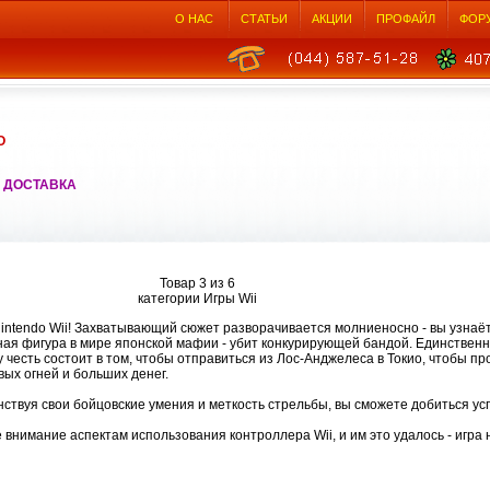
О НАС
СТАТЬИ
АКЦИИ
ПРОФАЙЛ
ФОР
О
 ДОСТАВКА
Товар 3 из 6
категории Игры Wii
 Nintendo Wii! Захватывающий сюжет разворачивается молниеносно - вы узнаё
ная фигура в мире японской мафии - убит конкурирующей бандой. Единствен
честь состоит в том, чтобы отправиться из Лос-Анджелеса в Токио, чтобы пр
ых огней и больших денег.
ствуя свои бойцовские умения и меткость стрельбы, вы сможете добиться ус
 внимание аспектам использования контроллера Wii, и им это удалось - игр