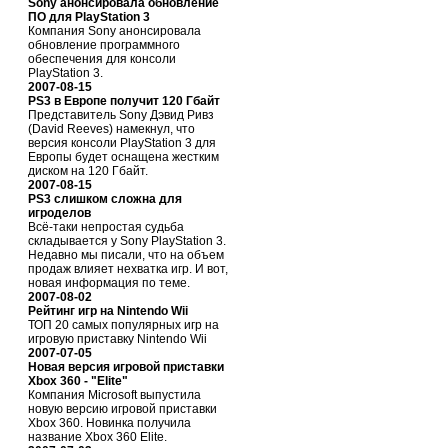
Sony анонсировала обновление
ПО для PlayStation 3
Компания Sony анонсировала
обновление программного
обеспечения для консоли
PlayStation 3.
2007-08-15
PS3 в Европе получит 120 Гбайт
Представитель Sony Дэвид Ривз
(David Reeves) намекнул, что
версия консоли PlayStation 3 для
Европы будет оснащена жестким
диском на 120 Гбайт.
2007-08-15
PS3 слишком сложна для
игроделов
Всё-таки непростая судьба
складывается у Sony PlayStation 3.
Недавно мы писали, что на объем
продаж влияет нехватка игр. И вот,
новая информация по теме.
2007-08-02
Рейтинг игр на Nintendo Wii
ТОП 20 самых популярных игр на
игровую приставку Nintendo Wii
2007-07-05
Новая версия игровой приставки
Xbox 360 - "Elite"
Компания Microsoft выпустила
новую версию игровой приставки
Xbox 360. Новинка получила
название Xbox 360 Elite.