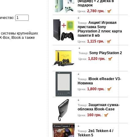
(модиф) + 2 диска в
подарок
2,780 грн.
Цена:
ичество:
Акция! Игровая
Товар:
приставка Sony
Playstation 2 плюс карта
е системы крупнейших
памяти 8 мb
 X-Box, IBook а также
1,115 грн.
Цена:
Sony PlayStation 2
Товар:
1,020 грн.
Цена:
lBook eReader V3-
Товар:
Новинка
1,800 грн.
Цена:
Защитная сумка-
Товар:
обложка lBook-Case
160 грн.
Цена:
2в1 Tekken 4 /
Товар:
Tekken 5