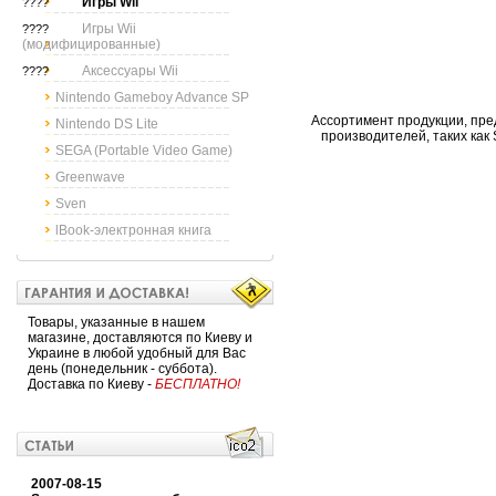
Игры Wii
????
Игры Wii
????
(модифицированные)
Аксессуары Wii
????
Nintendo Gameboy Advance SP
Ассортимент продукции, пре
Nintendo DS Lite
производителей, таких как So
SEGA (Portable Video Game)
Greenwave
Sven
lBook-электронная книга
Товары, указанные в нашем
магазине, доставляются по Киеву и
Украине в любой удобный для Вас
день (понедельник - суббота).
Доставка по Киеву -
БЕСПЛАТНО!
2007-08-15