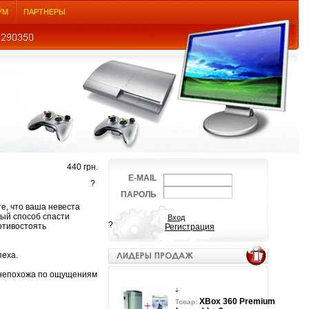
УМ
ПАРТНЕРЫ
440 грн.
E-MAIL
?
ПАРОЛЬ
те, что ваша невеста
ный способ спасти
?
отивостоять
Регистрация
пеха.
а непохожа по ощущениям
XBox 360 Premium
Товар: