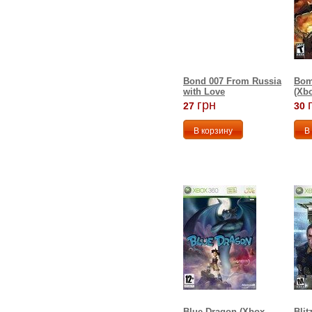
Bond 007 From Russia
Bom
with Love
(Xbo
грн
27
30
Blue Dragon (Xbox
Blit