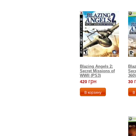
Blazing Angels 2:
Blaz
Secret Missions of
Sec
WWII (PS3)
360)
грн
420
30