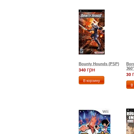
Bounty Hounds (PSP)
Bor
360
грн
340
30