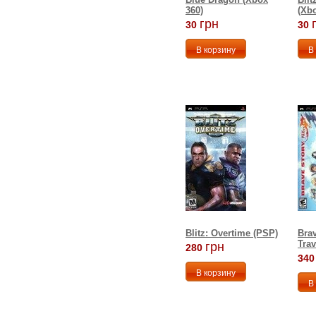
360)
(Xbo
грн
30
30
Blitz: Overtime (PSP)
Bra
Trav
грн
280
340