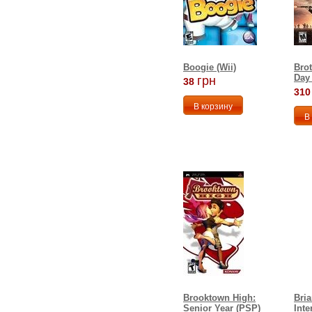
Boogie (Wii)
Brot
Day
грн
38
310
Brooktown High:
Bria
Senior Year (PSP)
Inte