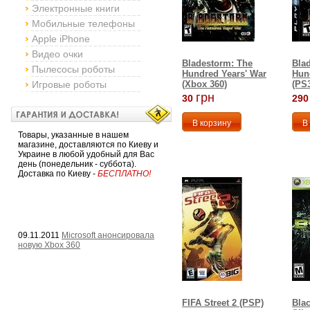
Электронные книги
Мобильные телефоны
Apple iPhone
Видео очки
Bladestorm: The
Bla
Пылесосы роботы
Hundred Years' War
Hun
Игровые роботы
(Xbox 360)
(PS
грн
30
290
Товары, указанные в нашем
магазине, доставляются по Киеву и
Украине в любой удобный для Вас
день (понедельник - суббота).
Доставка по Киеву -
БЕСПЛАТНО!
09.11.2011
Microsoft анонсировала
новую Xbox 360
FIFA Street 2 (PSP)
Blac