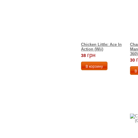
Chicken Little: Ace In
Cha
Action (Wii)
Man
360)
грн
38
30