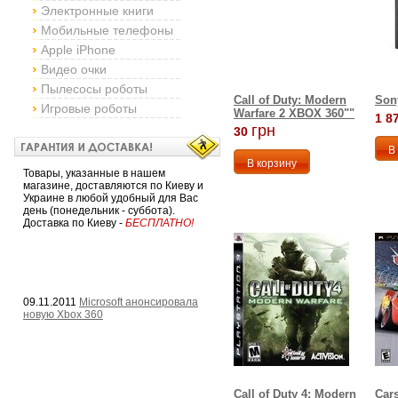
Электронные книги
Мобильные телефоны
Apple iPhone
Видео очки
Пылесосы роботы
Call of Duty: Modern
Son
Игровые роботы
Warfare 2 XBOX 360""
1 8
грн
30
Товары, указанные в нашем
магазине, доставляются по Киеву и
Украине в любой удобный для Вас
день (понедельник - суббота).
Доставка по Киеву -
БЕСПЛАТНО!
09.11.2011
Microsoft анонсировала
новую Xbox 360
Call of Duty 4: Modern
Car