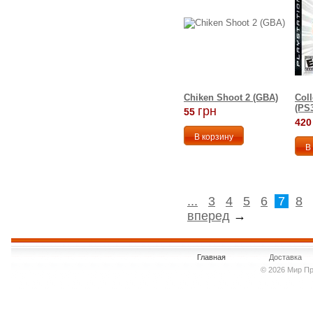
Chiken Shoot 2 (GBA)
Col
(PS
грн
55
420
...
3
4
5
6
7
8
вперед
→
Главная
Доставка
© 2026 Мир Пр