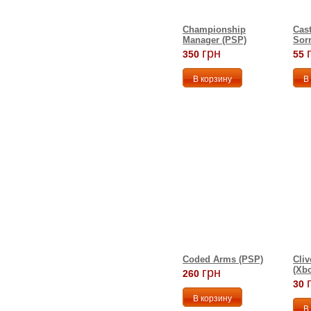
Championship
Cast
Manager (PSP)
Sor
грн
350
55
Coded Arms (PSP)
Cliv
(Xbo
грн
260
30