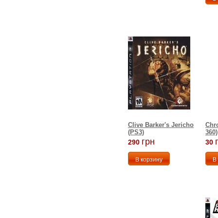
Clive Barker's Jericho
Chr
(PS3)
360)
грн
290
30