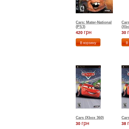
Cars: Mater-National
Cars
(PS3)
(Xbo
грн
420
30
Cars (Xbox 360)
Cars
грн
30
38