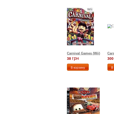
Carnival Games (Wii)
Cars
грн
38
300