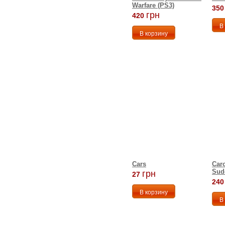
Warfare (PS3)
350
грн
420
Cars
Car
Sud
грн
27
240